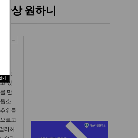
 항상 원하니
고 그
않기
고 있
를 만
주옵소
 추위를
게으르고
 멀리하