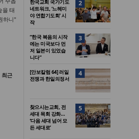
어 주옵
한국교회 국가기도
2
네트워크, ‘느헤미
숲을 태
야 연합기도회’ 시
원하니"
작
“한국 복음의 시작
3
에는 미국보다 먼
저 일본이 있었습
니다”
[안보칼럼 64] 러일
4
 최근
전쟁과 한일의정서
찾으시는교회, 전
5
세대 목회 강화…
‘다음 세대 넘어 모
든 세대로’