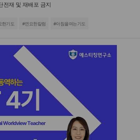
 무단전재 및 재배포 금지
요한기도
#
연요한칼럼
#
아침을여는기도