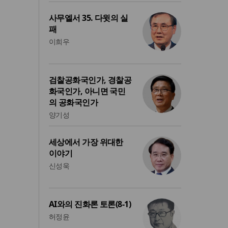
사무엘서 35. 다윗의 실
패
이희우
검찰공화국인가, 경찰공
화국인가, 아니면 국민
의 공화국인가
양기성
세상에서 가장 위대한
이야기
신성욱
AI와의 진화론 토론(8-1)
허정윤