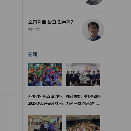
소명자로 살고 있는가?
박진호
단체
사마리안퍼스 코리아,
예장통합, 베네수엘라
2026 OCC선물상자 사…
지진 구호 성금 5천…