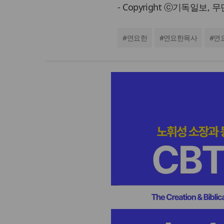
- Copyright ⓒ기독일보,
#
연요한
#
연요한목사
#
연