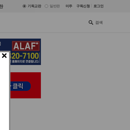
|
란
기독교판
일반판
미주
구독신청
로그인
×