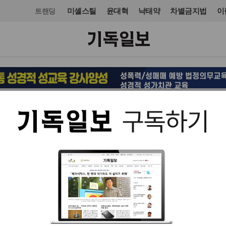
미셸스틸
윤대혁
낙태약
차별금지법
이
트랜딩
교회일반
칼럼
입력 2016. 04. 28 07:26