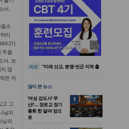
어 슬기
소서.
하옵소
지하리
0:21)
[최원호 목사의 영혼의 양식 63]
어 주옵
말씀은 같은데 왜 열매는 다를
美 이민구금센터에 억류됐던
까?
한인 목회자 석방돼
우크라 선교사 3부자의 헌신
소서. 보
속보
“미사일 속에서도 복음은 전해
“미래 선교, 분쟁·빈곤 지역 출
이지 않
진다”
신이 주도”
인도 마하라슈트라주 개종 금
 작은 자
지법 시행… 기독교계 강력 반
[최원호 목사의 영혼의 양식 63]
많이 본 뉴스
발
말씀은 같은데 왜 열매는 다를
美 이민구금센터에 억류됐던
까?
한인 목회자 석방돼
‘여성 강도사’ 무
1
있고 그
산?… 장로교 정기
총회 한 달여 앞으
하나님의
로
하나님의