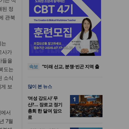
기는 식
래된 정
에 관북
되는
[최원호 목사의 영혼의 양식 63]
선교사가
말씀은 같은데 왜 열매는 다를
美 이민구금센터에 억류됐던
까?
한인 목회자 석방돼
우크라 선교사 3부자의 헌신
사들을
속보
“미사일 속에서도 복음은 전해
“미래 선교, 분쟁·빈곤 지역 출
라북도는
진다”
신이 주도”
인도 마하라슈트라주 개종 금
된 소식
지법 시행… 기독교계 강력 반
[최원호 목사의 영혼의 양식 63]
에게 보
많이 본 뉴스
발
말씀은 같은데 왜 열매는 다를
美 이민구금센터에 억류됐던
까?
한인 목회자 석방돼
‘여성 강도사’ 무
1
산?… 장로교 정기
총회 한 달여 앞으
역에서
로
년 7월