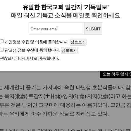
민족 배고픔을 달래준 하나님이 
유일한 한국교회 일간지 '기독일보'
매일 최신 기독교 소식을 메일로 확인하세요
글자크기
개인정보 수집 및 이용
에 동의합니다.
광고성 정보 수신
에 동의합니다.
국 국민 중 감자에 대한 추억 한두 가지 없는 사람이 과연 
괜찮습니다. 페이지로 이동합니다.
당연히 없을 것이다. 감자는 그만큼 우리 삶의 정서와 아주
여 왔다.
오늘 하루 열지 
는 세계인이 즐기는 가지과에 속한 다년생 초본식물이다. 감
 북저(北藷)·토감저(土甘藷)·양저(洋藷)·지저(地藷)라고 하는
 부른 것은 남저인 고구마에 대응하는 이름이었다. 그만큼 
마는 우리에게 아주 가까운 식물로 자리잡고 있다.