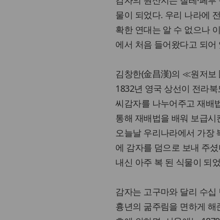
감자의 원산지는 칠레·페루
물이 되었다. 우리 나라에 
확한 연대는 알 수 없으나 
에서 처음 들어왔다고 되어 
김창한(金昌漢)의 ≪원저보 
1832년 영국 상선이 전라북
씨감자를 나누어주고 재배법
통해 재배법을 배워 보급시
오늘날 우리나라에서 가장 복
에 감자를 덤으로 보내 주셨
내신 아주 복 된 식물이 되었
감자는 고구마와 달리 수십
흉년의 굶주림을 면하게 해준