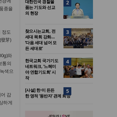
0년경에
대한민국 경찰을
2
품는 기도와 선교
신품종을
의 현장
찾으시는교회, 전
3
이 정도
세대 목회 강화…
(發芽)
‘다음 세대 넘어 모
든 세대로’
00g)와
한국교회 국가기도
4
 보통의
네트워크, ‘느헤미
 녹색으
야 연합기도회’ 시
작
[사설] 한·미 든든
5
되어 감
한 영적 ‘동반자’ 관계 희망
 상하게