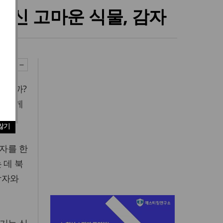
주신 고마운 식물, 감자
있을까?
 가깝게
않기
자를 한
 데 북
감자와