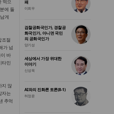
만 먹으
패
이희우
전분에 둘
 남게
검찰공화국인가, 경찰공
화국인가, 아니면 국민
의 공화국인가
혈압조절
양기성
배가 넘
율이 바
세상에서 가장 위대한
 비타민
이야기
신성욱
하지 않
AI와의 진화론 토론(8-1)
 감자는
허정윤
낸 추억