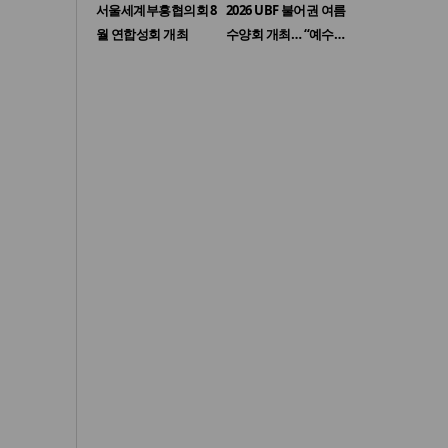
서울세계부흥협의회 8
2026 UBF 불어권 여름
월 연합성회 개최
수양회 개최… “예수…