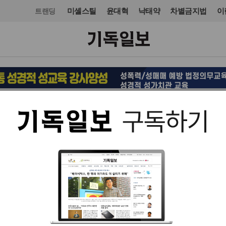
미셸스틸
윤대혁
낙태약
차별금지법
이
트랜딩
교회일반
칼럼
입력 2016. 04. 16 06:30