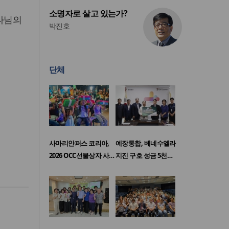
소명자로 살고 있는가?
하나님의
박진호
단체
사마리안퍼스 코리아,
예장통합, 베네수엘라
2026 OCC선물상자 사…
지진 구호 성금 5천…