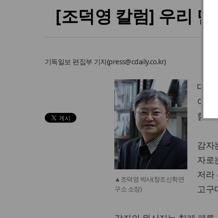
[조덕영 칼럼] 우리 
기독일보
편집부 기자
(
press@cdaily.co.kr
)
대한민
아마 
함께하
감자
자로는
저라
▲조덕영 박사(창조신학연
고구
구소 소장)