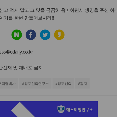
심코 먹지 말고 그 맛을 곰곰히 음미하면서 생명을 주신 
계기를 한번 만들어보시라!!
cdaily.co.kr
 무단전재 및 재배포 금지
조덕영박사
#
창조신학연구소
#
창조신학
#
감자