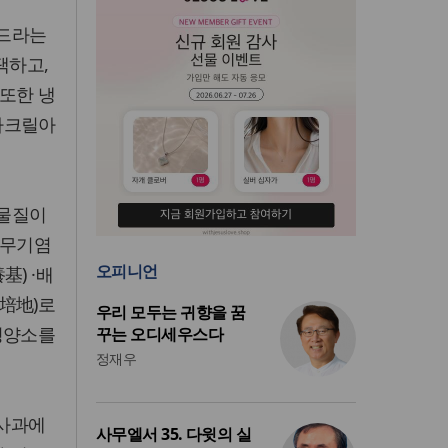
이드라는
택하고,
 또한 냉
아크릴아
양물질이
·무기염
오피니언
基) ·배
培地)로
우리 모두는 귀향을 꿈
영양소를
꾸는 오디세우스다
정재우
 사과에
사무엘서 35. 다윗의 실