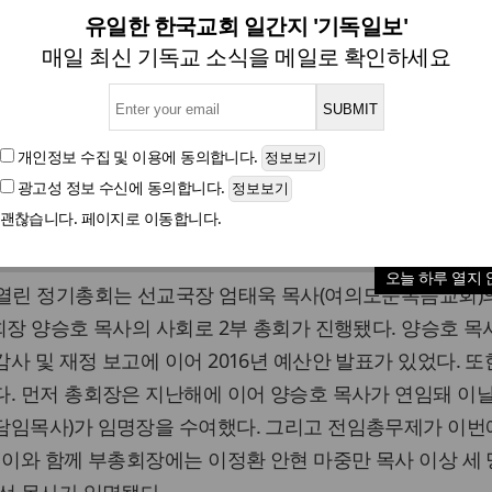
교회 제41차 북미총회 및 
유일한 한국교회 일간지 '기독일보'
매일 최신 기독교 소식을 메일로 확인하세요
글자크기
개인정보 수집 및 이용
에 동의합니다.
광고성 정보 수신
에 동의합니다.
복음의 미국선교 방향 제시하는 ‘나침반’인 순복음세계선교회
괜찮습니다. 페이지로 이동합니다.
 성대하게 열렸다.
오늘 하루 열지 
 열린 정기총회는 선교국장 엄태욱 목사(여의도순복음교회)
회장 양승호 목사의 사회로 2부 총회가 진행됐다. 양승호 목
사 및 재정 보고에 이어 2016년 예산안 발표가 있었다. 또
. 먼저 총회장은 지난해에 이어 양승호 목사가 연임돼 이
담임목사)가 임명장을 수여했다. 그리고 전임총무제가 이번
 이와 함께 부총회장에는 이정환 안현 마중만 목사 이상 세 