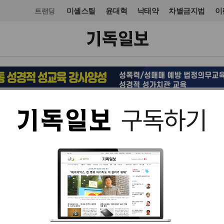
미셸스틸
윤대혁
낙태약
차별금지법
이
트랜딩
교회일반
입력 2016. 04. 03 14:58