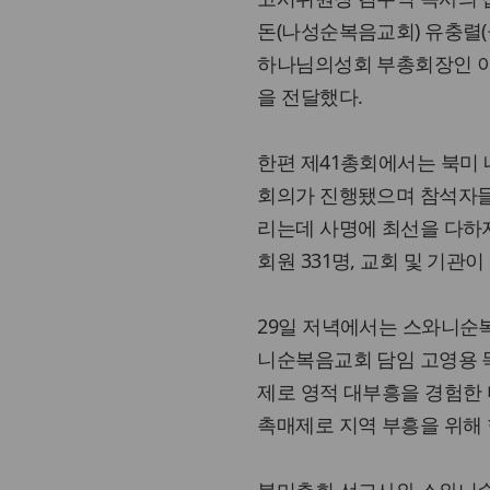
돈(나성순복음교회) 유충렬
하나님의성회 부총회장인 이
을 전달했다.
한편 제41총회에서는 북미 
회의가 진행됐으며 참석자들
리는데 사명에 최선을 다하
회원 331명, 교회 및 기관이 
29일 저녁에서는 스와니순
니순복음교회 담임 고영용 목
제로 영적 대부흥을 경험한
촉매제로 지역 부흥을 위해 
북미총회 선교사와 스와니