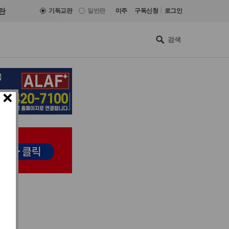
|
란
기독교판
일반판
미주
구독신청
로그인
×