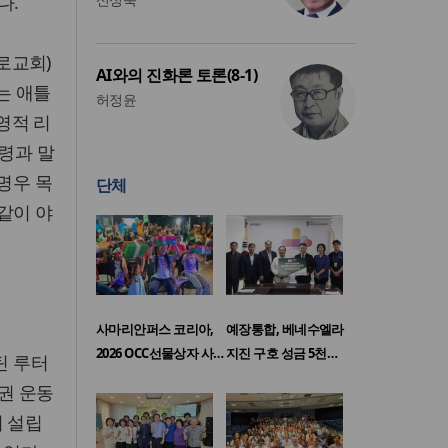
다.
로교회)
AI와의 진화론 토론(8-1)
는 애틀
허정윤
영적 리
령과 말
명우 목
단체
같이 야
사마리안퍼스 코리아,
예장통합, 베네수엘라
2026 OCC선물상자 사…
지진 구호 성금 5천…
틴 루터
권 운동
이 설립