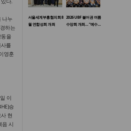
 있다.
서울세계부흥협의회 8
2026 UBF 불어권 여름
을 나누
월 연합성회 개최
수양회 개최… “예수…
존경하는
감동을
목사를
 이영훈
일 이
HE)승
교사 현
복음 시