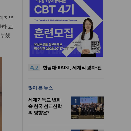
북미지역
산하 교
당부했
느헤미야 연합기도회, ‘왕의 기
도’로 나라·한국교회·다음세대
세기총 “자유를 지키며 하나 된
위해 합심
희망의 미래를 향하여”
한동대 RISE사업단, 포항 죽도
속보
시장 담은 로컬 매거진 ‘포항집’
한남대·KAIST, 세계적 광자·전
발간
자기학 국제학술대회 ‘PIERS’
세계기독교 변화 속 한국 선교
대전 유치
신학의 방향은?
느헤미야 연합기도회, ‘왕의 기
많이 본 뉴스
도’로 나라·한국교회·다음세대
세기총 “자유를 지키며 하나 된
위해 합심
희망의 미래를 향하여”
세계기독교 변화
1
속 한국 선교신학
의 방향은?