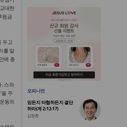
독교대한
후원금
을 두고
리를 알
안에 총
. 스와
오피니언
'을 주
령운동의
믿든지 타협하든지 결단
하라(계 2:12-17)
김창환
강순복음