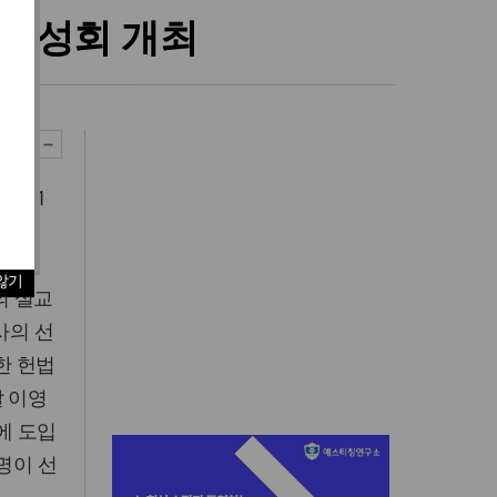
축복성회 개최
 제41
않기
의 설교
사의 선
한 헌법
날 이영
에 도입
명이 선