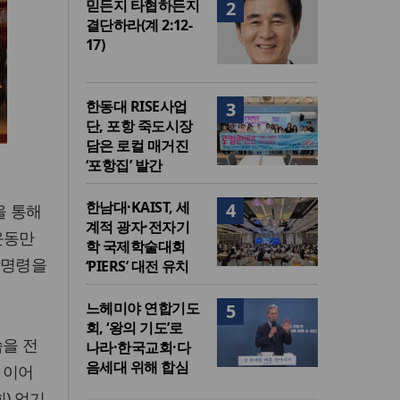
믿든지 타협하든지
2
결단하라(계 2:12-
17)
한동대 RISE사업
3
단, 포항 죽도시장
담은 로컬 매거진
‘포항집’ 발간
한남대·KAIST, 세
4
을 통해
계적 광자·전자기
운동만
학 국제학술대회
상명령을
‘PIERS’ 대전 유치
느헤미야 연합기도
5
회, ‘왕의 기도’로
씀을 전
나라·한국교회·다
음세대 위해 합심
 이어
) 엄기