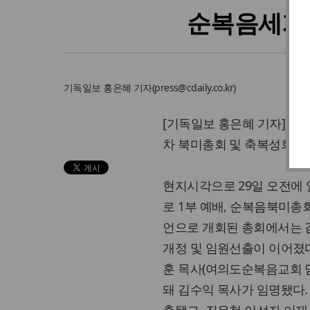
순복음세계선
기독일보
홍은혜 기자
(
press@cdaily.co.kr
)
[기독일보 홍은혜 기자] 순
차 북미총회 및 축복성회가
현지시각으로 29일 오전에
로 1부 예배, 순복음북미총
언으로 개회된 총회에서는 감
개정 및 임원선출이 이어졌다
훈 목사(여의도순복음교회 
돼 김수익 목사가 임명됐다.