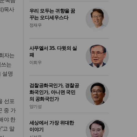
회)목사
우리 모두는 귀향을 꿈
꾸는 오디세우스다
정재우
사무엘서 35. 다윗의 실
목회자는
패
이희우
힘쓰는
을 설명
검찰공화국인가, 경찰공
화국인가, 아니면 국민
의 공화국인가
을 선포
양기성
 중 가
해야 한
세상에서 가장 위대한
”고 말
이야기
신성욱