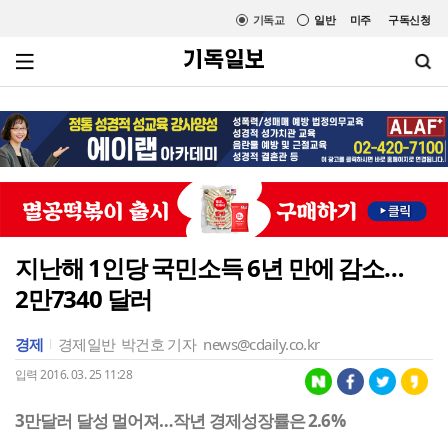
기독교
일반
미주
구독신청
지난해 1인당 국민소득 6년 만에 감소…
2만7340 달러
경제
경제일반
박건호 기자
news@cdaily.co.kr
입력 2016. 03. 25 11:28
3만달러 달성 멀어져…작년 경제성장률은 2.6%