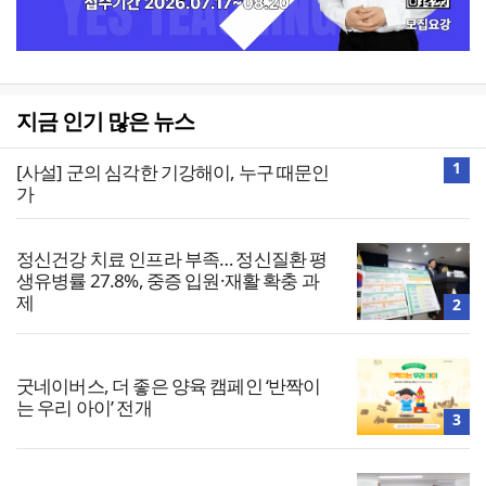
지금 인기 많은 뉴스
1
[사설] 군의 심각한 기강해이, 누구 때문인
가
정신건강 치료 인프라 부족… 정신질환 평
생유병률 27.8%, 중증 입원·재활 확충 과
제
2
굿네이버스, 더 좋은 양육 캠페인 ‘반짝이
는 우리 아이’ 전개
3