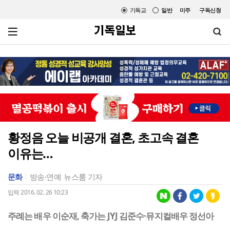
기독교
일반
미주
구독신청
황정음 오늘 비공개 결혼, 초고속 결혼
이유는…
문화
방송·연예
뉴스룸 기자
입력 2016. 02. 26 10:23
주례는 배우 이순재, 축가는 JYJ 김준수·뮤지컬배우 정선아