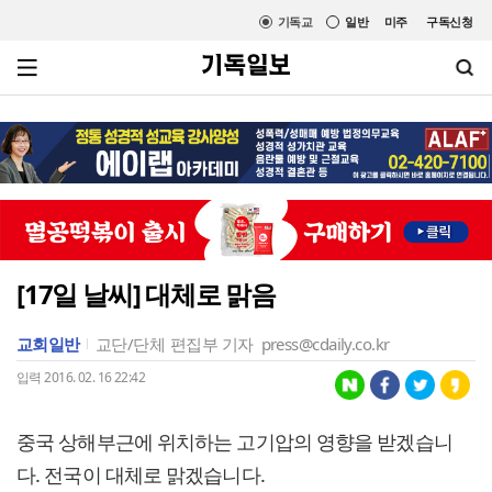
기독교
일반
미주
구독신청
[17일 날씨] 대체로 맑음
교회일반
교단/단체
편집부 기자
press@cdaily.co.kr
입력 2016. 02. 16 22:42
중국 상해부근에 위치하는 고기압의 영향을 받겠습니
다. 전국이 대체로 맑겠습니다.