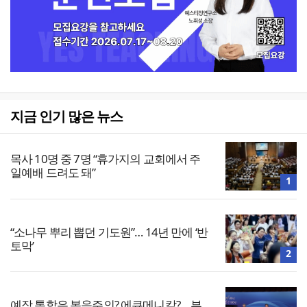
지금 인기 많은 뉴스
목사 10명 중 7명 “휴가지의 교회에서 주
일예배 드려도 돼”
1
“소나무 뿌리 뽑던 기도원”… 14년 만에 ‘반
토막’
2
예장 통합은 복음주의? 에큐메니칼?… 부