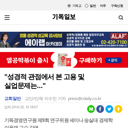
기독교
일반
미주
구독신청
"성경적 관점에서 본 고용 및
실업문제는…"
교회일반
교단/단체
이수민 기자
press@cdaily.co.kr
입력 2016. 02. 16 18:07
기독경영연구원 제9회 연구위원 세미나 숭실대 경제학
이윤재 교수 강연