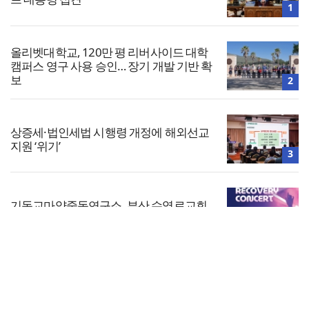
1
올리벳대학교, 120만 평 리버사이드 대학
캠퍼스 영구 사용 승인… 장기 개발 기반 확
보
2
상증세·법인세법 시행령 개정에 해외선교
지원 ‘위기’
3
기독교마약중독연구소, 부산 수영로교회
서 ‘Recovery 콘서트’ 개최
4
전체보기
차인표 “신애라가 만나게 해준 딸이 내 인
생을 바꿔”
교회일반
5