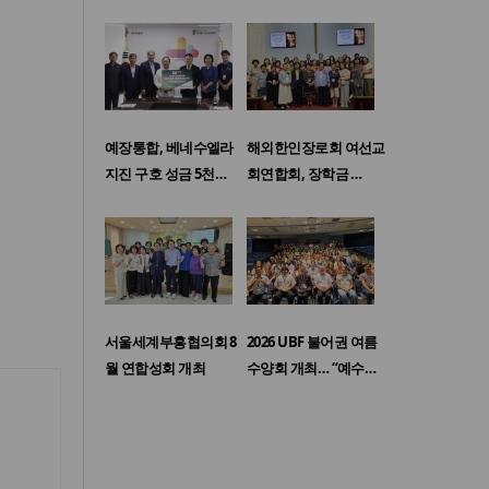
예장통합, 베네수엘라
해외한인장로회 여선교
지진 구호 성금 5천…
회연합회, 장학금 …
서울세계부흥협의회 8
2026 UBF 불어권 여름
월 연합성회 개최
수양회 개최… “예수…