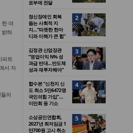
표부에 전달
정신장애인 회복
2
 한 여
돕는 사회적 지
지…“따뜻한 한마
 밝혀
디와 이해가 큰 힘”
김정관 산업장관
3
“영업이익 N% 성
 아파트
과급 반대…반도체
에서 자
성과 재투자해야”
합수본 “신천지 신
4
도 최소 5만6472명
민들의
국민의힘 가입”…
이만희 등 기소
소상공인연합회,
5
2027년 최저임금 1
만700원 고시 취소