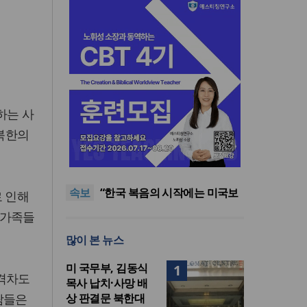
“한국 복음의 시작에는 미국보
하는 사
다 먼저 일본이 있었습니다”
“기도로 시작한 스틸 美 대사,
 북한의
한미동맹의 가교 되어주길”
한기연 “전쟁을 부르는 정책을
중단하라”
서울세계부흥협의회 8월 연합
성회 개최
민족복음화운동본부·한국장로
속보
회총연합회, 2027 대성회 위해
“한국 복음의 시작에는 미국보
로 인해
협력
다 먼저 일본이 있었습니다”
“기도로 시작한 스틸 美 대사,
 가족들
한미동맹의 가교 되어주길”
많이 본 뉴스
미 국무부, 김동식
1
부격차도
목사 납치·사망 배
람들은
상 판결문 북한대