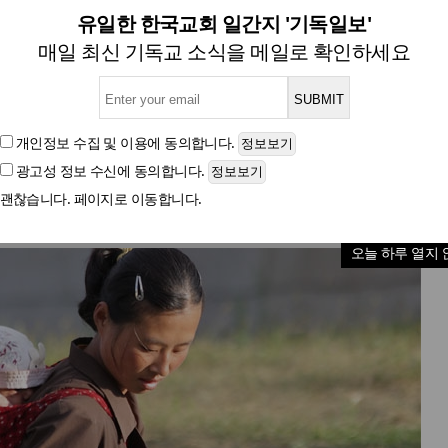
'생계형 자살' 잇따라"…'백 없인 
유일한 한국교회 일간지 '기독일보'
매일 최신 기독교 소식을 메일로 확인하세요
자본주의에서나 볼 수 있는 차채업까지 등장
개인정보 수집 및 이용
에 동의합니다.
광고성 정보 수신
에 동의합니다.
글자크기
괜찮습니다. 페이지로 이동합니다.
오늘 하루 열지 