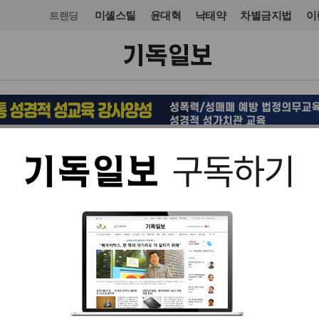
미셸스틸
윤대혁
낙태약
차별금지법
이
트랜딩
국제
미주·중남미
입력 2016. 02. 10 10:41