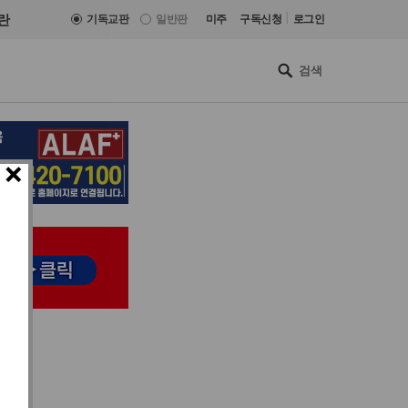
|
란
기독교판
일반판
미주
구독신청
로그인
×