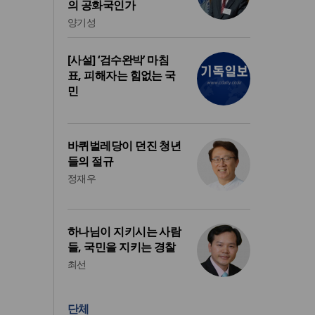
의 공화국인가
양기성
[사설] ‘검수완박’ 마침
표, 피해자는 힘없는 국
민
바퀴벌레당이 던진 청년
들의 절규
정재우
하나님이 지키시는 사람
들, 국민을 지키는 경찰
최선
단체