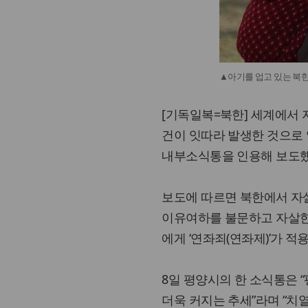
▲아기를 업고 있는 북한
[기독일복=북한] 세계에서
건이 잇따라 발생한 것으로 
내부소식통을 인용해 보도했
보도에 따르면 북한에서 자살
이유여하를 불문하고 자살한
에게 ‘연좌죄(연좌제)’가 적
8일 평양시의 한 소식통은
더욱 커지는 추세”라며 “