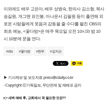
이외에도 배우 고은아, 배우 성병숙, 한의사 김소형, 목사
송길원, 개그맨 표인봉, 아나운서 김필원 등이 출연해 외
로운 사람들에게 웃음과 감동을 줄 수다를 펼친 CBS의
최초 예능, <꽃다방>은 매주 목요일 오전 10시와 밤 10
시 10분에 문을 연다.
#
cbs
#
꽃다방
#
한무
#
김지선
▶ 기사제보 및 보도자료 press@cdaily.co.kr
- Copyright ⓒ기독일보, 무단전재 및 재배포 금지
👉 새벽 예배 후, 교회에서 꼭 필요한 것은??