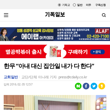
기독교
일반
미주
구독신청
한무 “아내 대신 집안일 내가 다 한다”
교회일반
교단/단체
이나래 기자
press@cdaily.co.kr
입력 2016. 02. 05 12:57