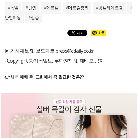
#
독일
#
난민
#
메르켈
#
메르켈총리
#
앙겔라메르켈
#
난민아동
#
실종
▶ 기사제보 및 보도자료 press@cdaily.co.kr
- Copyright ⓒ기독일보, 무단전재 및 재배포 금지
👉 새벽 예배 후, 교회에서 꼭 필요한 것은??