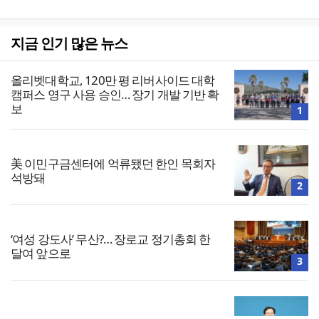
지금 인기 많은 뉴스
올리벳대학교, 120만 평 리버사이드 대학
캠퍼스 영구 사용 승인… 장기 개발 기반 확
보
1
美 이민구금센터에 억류됐던 한인 목회자
석방돼
2
‘여성 강도사’ 무산?… 장로교 정기총회 한
달여 앞으로
3