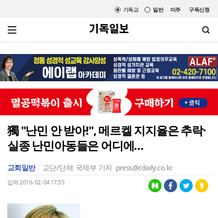
기독교
일반
미주
구독신청
獨 "난민 안 받아!", 메르켈 지지율은 추락·
실종 난민아동들은 어디에…
교회일반
교단/단체
국제부 기자
press@cdaily.co.kr
입력 2016. 02. 04 17:55