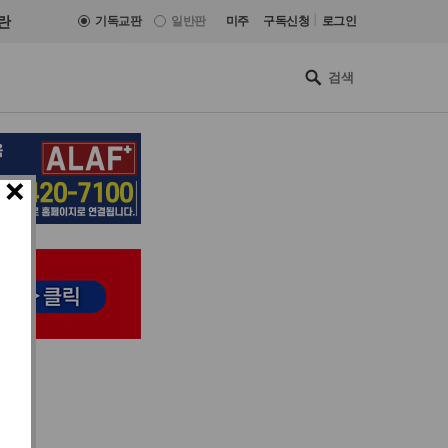
|
란
기독교판
일반판
미주
구독신청
로그인
×