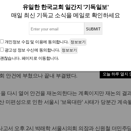
시의회 누리과정 예산안 편성 '
유일한 한국교회 일간지 '기독일보'
매일 최신 기독교 소식을 메일로 확인하세요
시 '보육대란' 당분간 '지속'
개인정보 수집 및 이용
에 동의합니다.
광고성 정보 수신
에 동의합니다.
글자크기
괜찮습니다. 페이지로 이동합니다.
회 더불어민주당이 유치원 누리과정 예산 2개월분를 우선 
오늘 하루 열지 
총회 안건에 부쳤으나 끝내 부결됐다.
총을 다시 열어 안건을 재논의한다는 계획이지만 재논의 결과
산 미편성으로 인한 서울시 '보육대란' 사태가 당분간 계속
나고서 오후 2시 박래학 서울시의회 의장과 신원철 더민주당