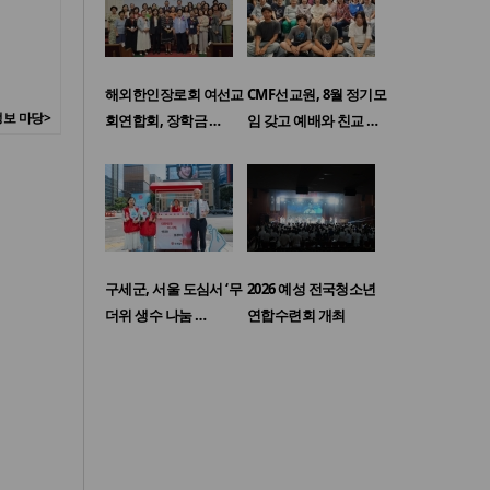
해외한인장로회 여선교
CMF선교원, 8월 정기모
보 마당>
회연합회, 장학금 …
임 갖고 예배와 친교 …
구세군, 서울 도심서 ‘무
2026 예성 전국청소년
더위 생수 나눔 …
연합수련회 개최