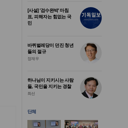
[사설] ‘검수완박’ 마침
표, 피해자는 힘없는 국
민
바퀴벌레당이 던진 청년
들의 절규
정재우
하나님이 지키시는 사람
들, 국민을 지키는 경찰
최선
단체