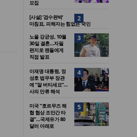
모집
[사설] ‘검수완박’
2
마침표, 피해자는 힘없는 국민
노을 강균성, 10월
3
30일 결혼…자필
편지로 팬들에게
직접 발표
이재명 대통령, 정
4
성호 법무부 장관
에 “잘 버티세요”…
사의 만류 해석
미국 “호르무즈 해
5
협 협상 조만간 타
결”…국제유가 80
달러 아래로