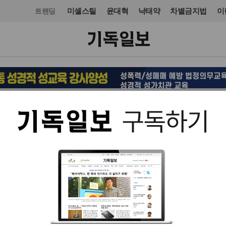
미셸스틸
윤대혁
낙태약
차별금지법
이
트랜딩
정치
정치일반
입력 2016. 01. 26 22:59