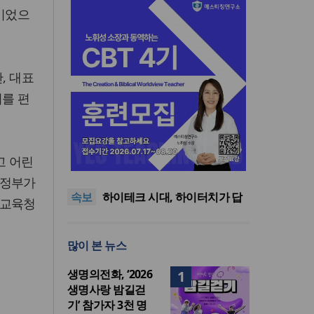
정이었으
, 대표
치를 편
사랑과 공의로 열리는 하나님
고 어린
나라의 회복 원리
어쿠스틱 피아노 찬송가 시리
즈의 새 앨범 발매
미션파트너스, 퍼스펙티브스
 정부가
속보
가을학기 개강… “다음세대 선
하이테크 시대, 하이터치가 답
 교육청
교자원 발굴”
이다
한국크리스천기자포럼, 2026
년 여름호 발간
사랑과 공의로 열리는 하나님
많이 본 뉴스
나라의 회복 원리
어쿠스틱 피아노 찬송가 시리
즈의 새 앨범 발매
생명의전화, ‘2026
1
생명사랑 밤길걷
기’ 참가자 3천 명