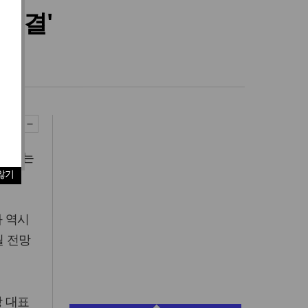
부결'
편성하는
않기
 역시
될 전망
 대표