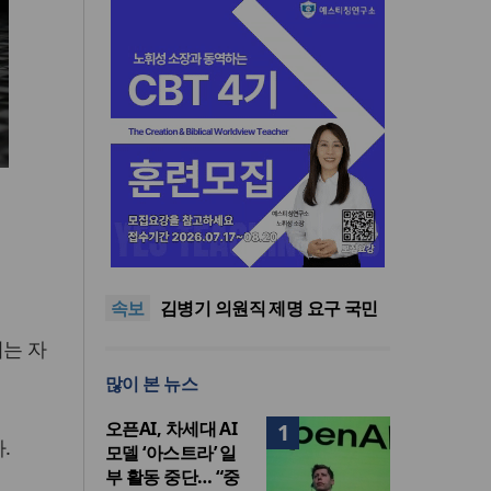
기감 이대위, 감신대 도서관에
퀴어서적 ‘별도 부스’ 마련 조치
2026년 상반기 탈북민 입국 63
명… 전년 동기 대비 34.4% 감
오픈AI, 차세대 AI 모델 ‘아스트
속보
소
라’ 일부 활동 중단… “중대한 사
김병기 의원직 제명 요구 국민
이버 공격 역량 배제 못해”
동의청원… 13개 비위 의혹 경
오세훈, 용산공원 아파트 건설
끼는 자
찰 수사 11개월째
관측에 재차 반대… “미래세대
기감 이대위, 감신대 도서관에
많이 본 뉴스
위한 국가적 자산”
퀴어서적 ‘별도 부스’ 마련 조치
2026년 상반기 탈북민 입국 63
명… 전년 동기 대비 34.4% 감
오픈AI, 차세대 AI
1
소
.
모델 ‘아스트라’ 일
부 활동 중단… “중