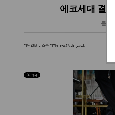
에코세대 결혼관
둘 중
기독일보
뉴스룸 기자
(
news@cdaily.co.kr
)