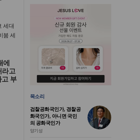
코 세대
비붐 세
년대에
대라고
라고 부
목소리
검찰공화국인가, 경찰공
화국인가, 아니면 국민
의 공화국인가
양기성