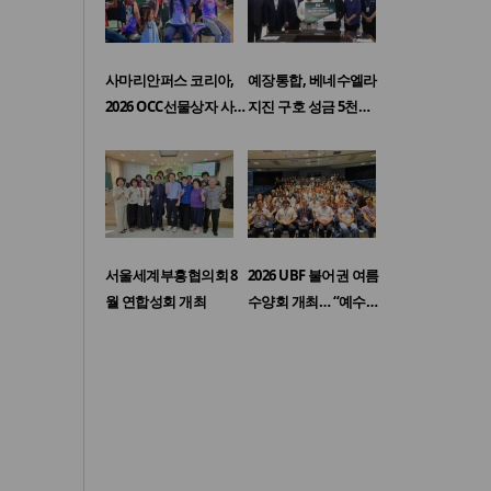
사마리안퍼스 코리아,
예장통합, 베네수엘라
2026 OCC선물상자 사…
지진 구호 성금 5천…
서울세계부흥협의회 8
2026 UBF 불어권 여름
월 연합성회 개최
수양회 개최… “예수…