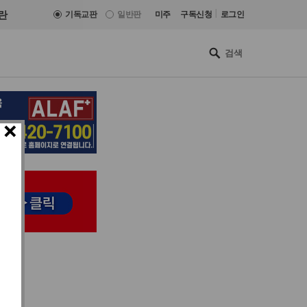
|
란
기독교판
일반판
미주
구독신청
로그인
×