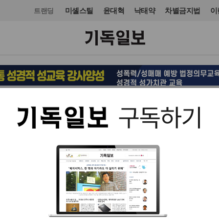
미셸스틸
윤대혁
낙태약
차별금지법
이
트랜딩
사회
교육·학술·종교
입력 2015. 12. 10 21:00