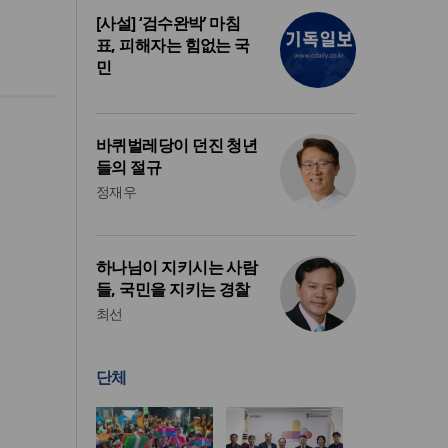
[사설] ‘검수완박’ 마침
표, 피해자는 힘없는 국
민
바퀴벌레당이 던진 청년
들의 절규
정재우
하나님이 지키시는 사람
들, 국민을 지키는 경찰
최선
단체