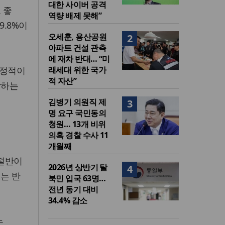
대한 사이버 공격
 좋
역량 배제 못해”
9.8%이
오세훈, 용산공원
2
아파트 건설 관측
에 재차 반대… “미
긍정적이
래세대 위한 국가
적 자산”
각하는
김병기 의원직 제
3
명 요구 국민동의
청원… 13개 비위
의혹 경찰 수사 11
개월째
 절반이
2026년 상반기 탈
4
서는 반
북민 입국 63명…
전년 동기 대비
34.4% 감소
는