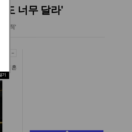
라도 너무 달라'
개방적'
대 결혼
않기