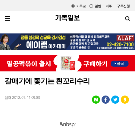
기독교
일반
미주
구독신청
갈매기에 쫓기는 흰꼬리수리
입력 2012. 01. 11 09:03
&nbsp;