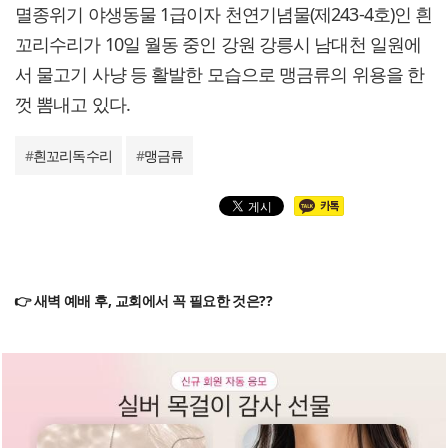
멸종위기 야생동물 1급이자 천연기념물(제243-4호)인 흰
꼬리수리가 10일 월동 중인 강원 강릉시 남대천 일원에
서 물고기 사냥 등 활발한 모습으로 맹금류의 위용을 한
껏 뽐내고 있다.
#
흰꼬리독수리
#
맹금류
👉 새벽 예배 후, 교회에서 꼭 필요한 것은??