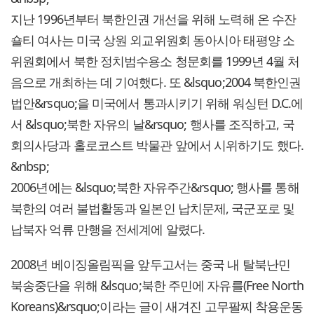
지난 1996년부터 북한인권 개선을 위해 노력해 온 수잔
숄티 여사는 미국 상원 외교위원회 동아시아 태평양 소
위원회에서 북한 정치범수용소 청문회를 1999년 4월 처
음으로 개최하는 데 기여했다. 또 &lsquo;2004 북한인권
법안&rsquo;을 미국에서 통과시키기 위해 워싱턴 D.C.에
서 &lsquo;북한 자유의 날&rsquo; 행사를 조직하고, 국
회의사당과 홀로코스트 박물관 앞에서 시위하기도 했다.
&nbsp;
2006년에는 &lsquo;북한 자유주간&rsquo; 행사를 통해
북한의 여러 불법활동과 일본인 납치문제, 국군포로 및
납북자 억류 만행을 전세계에 알렸다.
2008년 베이징올림픽을 앞두고서는 중국 내 탈북난민
북송중단을 위해 &lsquo;북한 주민에 자유를(Free North
Koreans)&rsquo;이라는 글이 새겨진 고무팔찌 착용운동