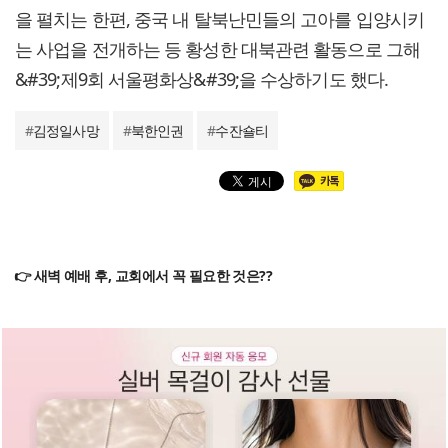
을 펼치는 한편, 중국 내 탈북난민들의 고아를 입양시키
는 사업을 전개하는 등 황성한 대북관련 활동으로 그해
&#39;제9회 서울평화상&#39;을 수상하기도 했다.
#
김정일사망
#
북한인권
#
수잔숄티
👉 새벽 예배 후, 교회에서 꼭 필요한 것은??