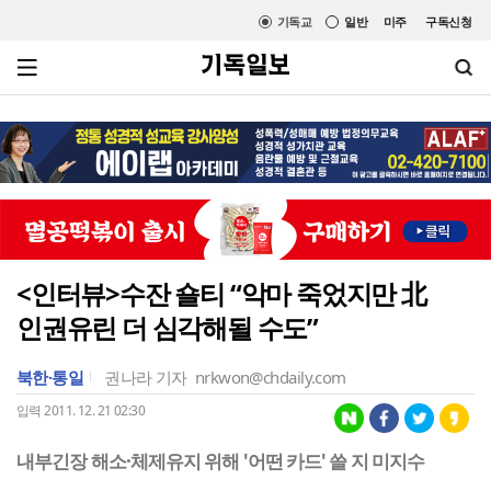
기독교
일반
미주
구독신청
<인터뷰>수잔 숄티 “악마 죽었지만 北
인권유린 더 심각해될 수도”
북한·통일
권나라 기자
nrkwon@chdaily.com
입력 2011. 12. 21 02:30
내부긴장 해소·체제유지 위해 '어떤 카드' 쓸 지 미지수