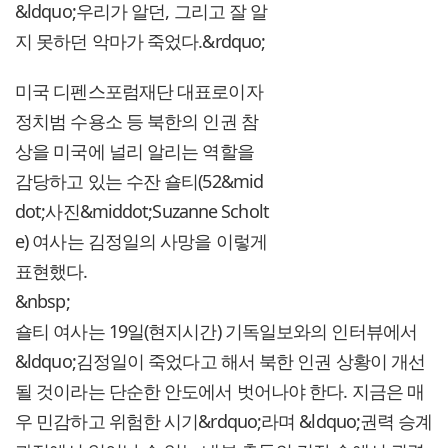
&ldquo;우리가 알던, 그리고 잘 알
지 못하던 악마가 죽었다.&rdquo;
미국 디펜스포럼재단 대표로이자
정치범 수용소 등 북한의 인권 참
상을 미국에 널리 알리는 역할을
감당하고 있는 수잔 숄티(52&mid
dot;사진&middot;Suzanne Scholt
e) 여사는 김정일의 사망을 이렇게
표현했다.
&nbsp;
숄티 여사는 19일(현지시간) 기독일보와의 인터뷰에서
&ldquo;김정일이 죽었다고 해서 북한 인권 상황이 개선
될 것이라는 단순한 안도에서 벗어나야 한다. 지금은 매
우 민감하고 위험한 시기&rdquo;라며 &ldquo;권력 승계