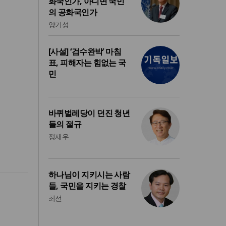
화국인가, 아니면 국민
의 공화국인가
양기성
[사설] ‘검수완박’ 마침
표, 피해자는 힘없는 국
민
바퀴벌레당이 던진 청년
들의 절규
정재우
하나님이 지키시는 사람
들, 국민을 지키는 경찰
최선