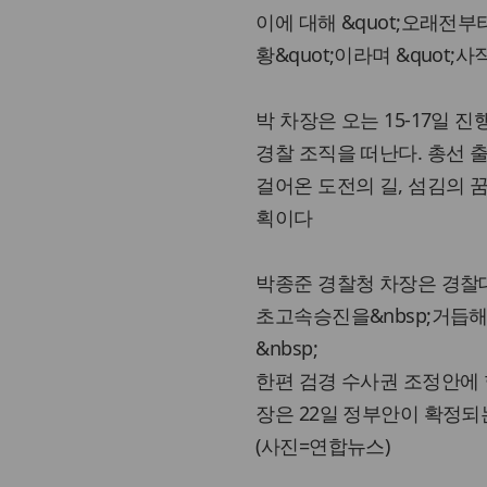
이에 대해 &quot;오래전
황&quot;이라며 &quot
박 차장은 오는 15-17일
경찰 조직을 떠난다. 총선 
걸어온 도전의 길, 섬김의 
획이다
박종준 경찰청 차장은 경찰대
초고속승진을&nbsp;거듭해
&nbsp;
한편 검경 수사권 조정안에
장은 22일 정부안이 확정되
(사진=연합뉴스)