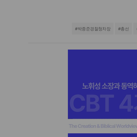
#
박종준경찰청차장
#
총선