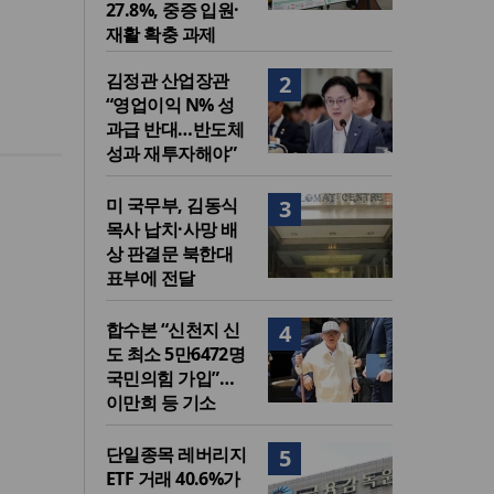
27.8%, 중증 입원·
재활 확충 과제
김정관 산업장관
2
“영업이익 N% 성
과급 반대…반도체
성과 재투자해야”
미 국무부, 김동식
3
목사 납치·사망 배
상 판결문 북한대
표부에 전달
합수본 “신천지 신
4
도 최소 5만6472명
국민의힘 가입”…
이만희 등 기소
단일종목 레버리지
5
ETF 거래 40.6%가