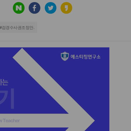
#
검경수사권조정안.