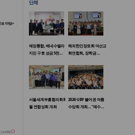
단체
보 마당>
예장통합, 베네수엘라
해외한인장로회 여선교
지진 구호 성금 5천…
회연합회, 장학금 …
서울세계부흥협의회 8
2026 UBF 불어권 여름
월 연합성회 개최
수양회 개최… “예수…