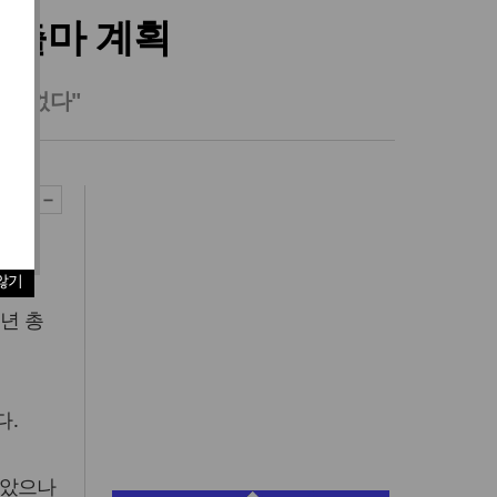
 출마 계획
계 없다"
않기
내년 총
다.
많았으나