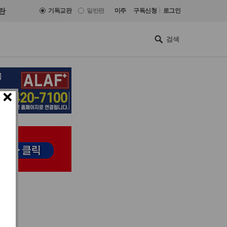
|
란
기독교판
일반판
미주
구독신청
로그인
×