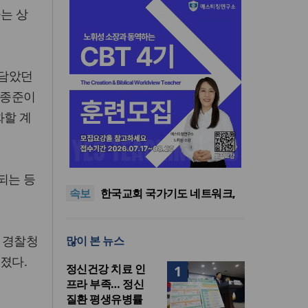
는 상
몸담았던
박종준이
화할 계
한기연 “전쟁을 부르는 정책을
중단하라”
정신건강 치료 인프라 부족…
정신질환 평생유병률 27.8%,
대한민국 경찰을 품는 기도와
되는 등
속보
중증 입원·재활 확충 과제
선교의 현장
한국교회 국가기도 네트워크,
‘느헤미야 연합기도회’ 시작
“기도로 시작한 스틸 美 대사,
한미동맹의 가교 되어주길”
한기연 “전쟁을 부르는 정책을
 경찰청
많이 본 뉴스
중단하라”
정신건강 치료 인프라 부족…
정신질환 평생유병률 27.8%,
졌다.
정신건강 치료 인
1
중증 입원·재활 확충 과제
프라 부족… 정신
질환 평생유병률