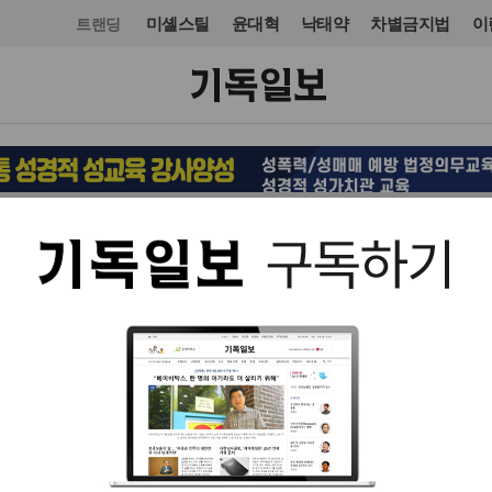
미셸스틸
윤대혁
낙태약
차별금지법
이
트랜딩
정치일반
정치일반
입력 2011. 12. 16 09:17