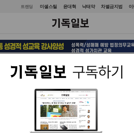
미셸스틸
윤대혁
낙태약
차별금지법
이
트랜딩
사회
입력 2011. 12. 15 17:52