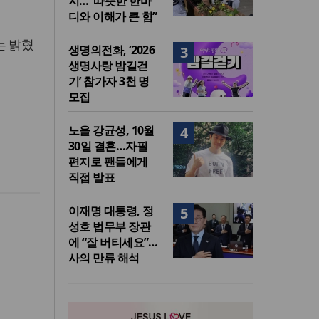
지…“따뜻한 한마
디와 이해가 큰 힘”
는 밝혔
생명의전화, ‘2026
3
생명사랑 밤길걷
기’ 참가자 3천 명
모집
노을 강균성, 10월
4
30일 결혼…자필
편지로 팬들에게
직접 발표
이재명 대통령, 정
5
성호 법무부 장관
에 “잘 버티세요”…
사의 만류 해석