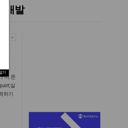
로 개발
리월드
않기
카 디 몬
uot;실
협력하기