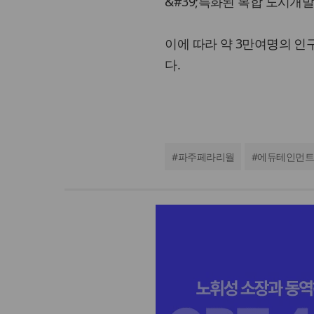
&#39;특화된 복합 도시개발
이에 따라 약 3만여명의 인
다.
#
파주페라리월
#
에듀테인먼트