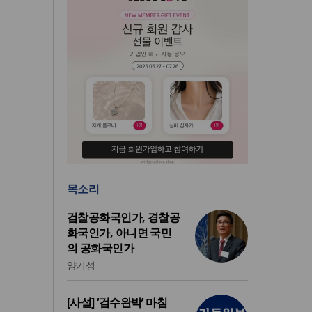
목소리
검찰공화국인가, 경찰공
화국인가, 아니면 국민
의 공화국인가
양기성
[사설] ‘검수완박’ 마침