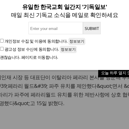
페라리월드, '특화 복합 도시'
유일한 한국교회 일간지 '기독일보'
매일 최신 기독교 소식을 메일로 확인하세요
글자크기
개인정보 수집 및 이용
에 동의합니다.
광고성 정보 수신
에 동의합니다.
테인먼트(Edutainment]) 테마파크 시설인 &#39;페라
괜찮습니다. 페이지로 이동합니다.
오늘 하루 열지 
 이인재 시장 등 대표단이 이탈리아 페라리 본사를 방문해 루
9;페라리 월드&#39; 파주 유치를 제안했다&quot;면서 &q
라리가 파주에 페라리월드 유치를 위한 제반사항에 상호 
했다&quot;고 15일 밝혔다.