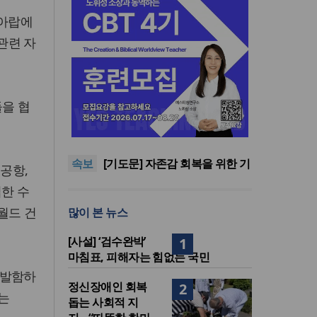
 아랍에
관련 자
들을 협
횃불트리니티신학대학원대,
ACSI 국제 기독교사 자격 과정
“하나님 앞에서 광복의 은혜 기
신설
억하고 책임 감당해야”
교진추, 2022 개정 통합과학 내
속보
‘후성유전 해석 가능성’ 관련 청
[기도문] 자존감 회복을 위한 기
공항,
원
도
김종진 몽골 선교사, 한인세계
집한 수
선교사회(KWMF) 신임 대표회
횃불트리니티신학대학원대,
월드 건
많이 본 뉴스
장 취임
ACSI 국제 기독교사 자격 과정
“하나님 앞에서 광복의 은혜 기
신설
억하고 책임 감당해야”
[사설] ‘검수완박’
1
마침표, 피해자는 힘없는 국민
개발함하
정신장애인 회복
2
는
돕는 사회적 지