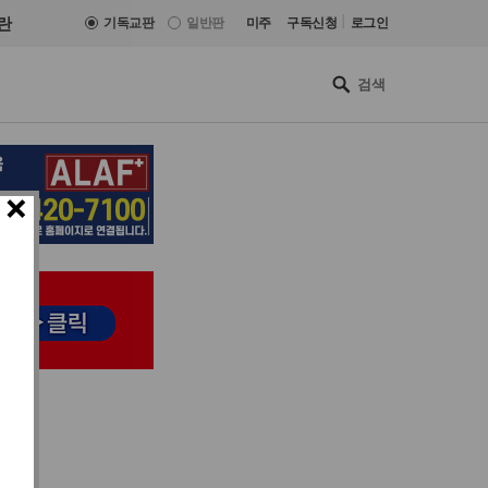
|
란
기독교판
일반판
미주
구독신청
로그인
×