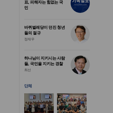
표, 피해자는 힘없는 국
민
바퀴벌레당이 던진 청년
들의 절규
정재우
하나님이 지키시는 사람
들, 국민을 지키는 경찰
최선
단체