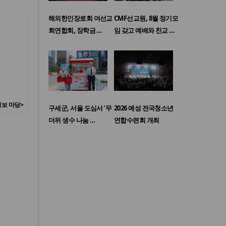
해외한인장로회 여선교
CMF선교원, 8월 정기모
회연합회, 장학금 …
임 갖고 예배와 친교 …
보 마당>
구세군, 서울 도심서 ‘무
2026 예성 전국청소년
더위 생수 나눔 …
연합수련회 개최