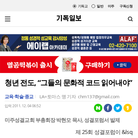
기독교
일반
미주
구독신청
청년 전도, “그들의 문화적 코드 읽어내야”
교육·학술·종교
LA=토마스 맹 기자
chm137@gmail.com
입력 2011. 12. 04 06:52
미주성결교회 부총회장 박현모 목사, 성결포럼서 발제
제 25회 성결포럼이 &lsq