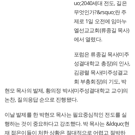
uo;2040세대 전도, 길은
무엇인가?&rsquo;란 주
제로 1일 오전에 임마누
엘선교교회(류종길 목사)
에서 열렸다.
포럼은 류종길 목사(미주
성결대학교 총장)의 인사,
김광렬 목사(미주성결교
회 부총회장)의 기도, 박
현모 목사의 발제, 황의정 박사(미주성결대학교 교수)의
논찬, 질의응답 순으로 진행됐다.
이날 발제를 한 박현모 목사는 필요중심적인 전도를 실
행하는 것이 중요하다고 강조했다. 박 목사는 &ldquo;현
재 젊은이들이 처한 상황은 절대적으로 어렵고 절박하