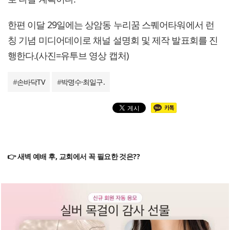
한편 이달 29일에는 상암동 누리꿈 스퀘어타워에서 런
칭 기념 미디어데이로 채널 설명회 및 제작 발표회를 진
행한다.(사진=유투브 영상 캡처)
#
손바닥TV
#
박명수·최일구.
👉 새벽 예배 후, 교회에서 꼭 필요한 것은??