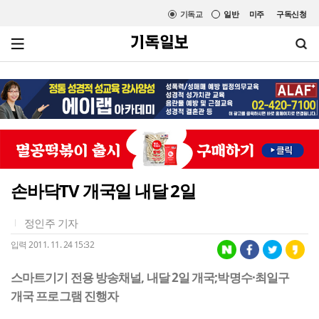
기독교
일반
미주
구독신청
손바닥TV 개국일 내달 2일
정인주 기자
입력 2011. 11. 24 15:32
스마트기기 전용 방송채널, 내달 2일 개국;박명수·최일구
개국 프로그램 진행자