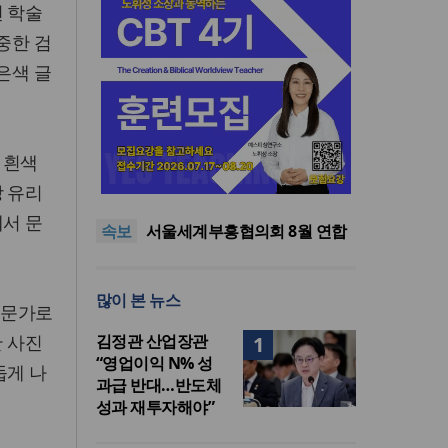
련 학술
중한 검
은색 글
“한국 복음의 시작에는 미국보
 흰색
다 먼저 일본이 있었습니다”
“기도로 시작한 스틸 美 대사,
장 유리
한미동맹의 가교 되어주길”
한기연 “전쟁을 부르는 정책을
에서 문
속보
중단하라”
서울세계부흥협의회 8월 연합
성회 개최
민족복음화운동본부·한국장로
회총연합회, 2027 대성회 위해
“한국 복음의 시작에는 미국보
많이 본 뉴스
협력
다 먼저 일본이 있었습니다”
“기도로 시작한 스틸 美 대사,
전문가로
한미동맹의 가교 되어주길”
 사진
김정관 산업장관
1
“영업이익 N% 성
둡게 나
과급 반대…반도체
성과 재투자해야”