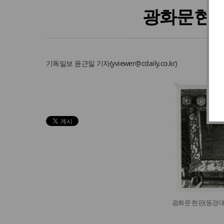
광화문현판
기독일보
윤근일 기자
(
yviewer@cdaily.co.kr
)
광화문 현판(동경대 