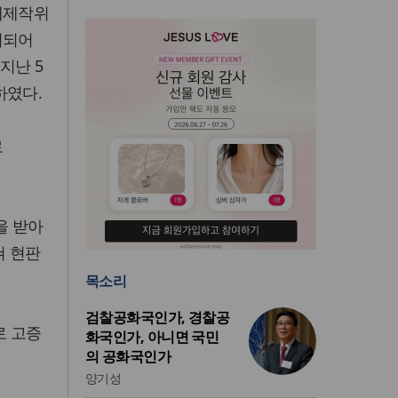
재제작위
기되어
지난 5
하였다.
로
을 받아
쳐 현판
목소리
검찰공화국인가, 경찰공
로 고증
화국인가, 아니면 국민
의 공화국인가
양기성