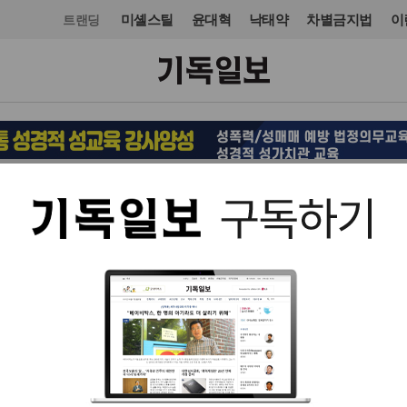
미셸스틸
윤대혁
낙태약
차별금지법
이
트랜딩
교육·학술·종교
교육·학술·종교
입력 2014. 06. 11 16:04