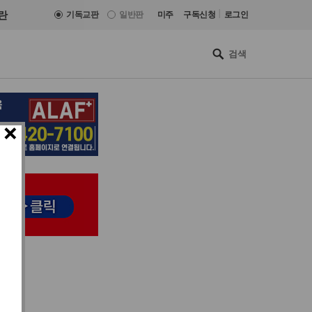
|
란
기독교판
일반판
미주
구독신청
로그인
×