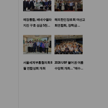
예장통합, 베네수엘라
해외한인장로회 여선교
지진 구호 성금 5천…
회연합회, 장학금 …
서울세계부흥협의회 8
2026 UBF 불어권 여름
월 연합성회 개최
수양회 개최… “예수…