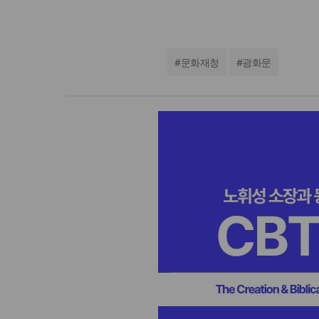
#
문화재청
#
광화문