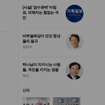
[사설] ‘검수완박’ 마침
표, 피해자는 힘없는 국
민
바퀴벌레당이 던진 청년
들의 절규
정재우
하나님이 지키시는 사람
들, 국민을 지키는 경찰
최선
단체