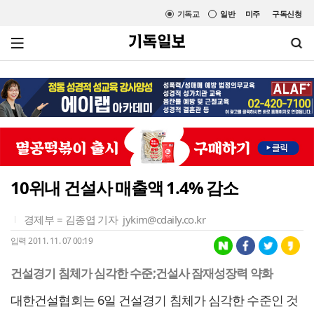
기독교
일반
미주
구독신청
10위내 건설사 매출액 1.4% 감소
경제부 = 김종엽 기자
jykim@cdaily.co.kr
입력 2011. 11. 07 00:19
건설경기 침체가 심각한 수준;건설사 잠재성장력 약화
대한건설협회는 6일 건설경기 침체가 심각한 수준인 것