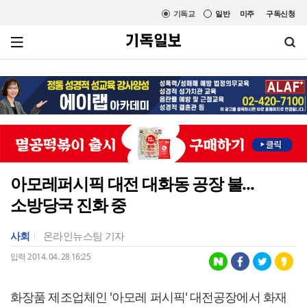
기독교
일반
미주
구독신청
아모레퍼시픽 대전 대화동 공장 불...
소방당국 진화 중
사회
온라인뉴스팀 기자
입력 2014. 04. 28 16:25
화장품 제조업체인 '아모레 퍼시픽' 대전공장에서 화재