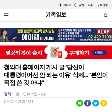
기독교
일반
미주
구독신청
청와대 홈페이지 게시 글 '당신이
대통령이어선 안 되는 이유' 삭제..."본인이
직접 쓴 것 아냐"
정치
온라인뉴스팀 기자
입력 2014. 04. 28 14:18