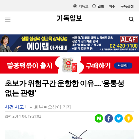
기독교
일반
미주
구독신청
초보가 위험구간 운항한 이유....'융통성
없는 관행'
사건·사고
사회부 = 오상아 기자
입력 2014. 04. 19 21:02