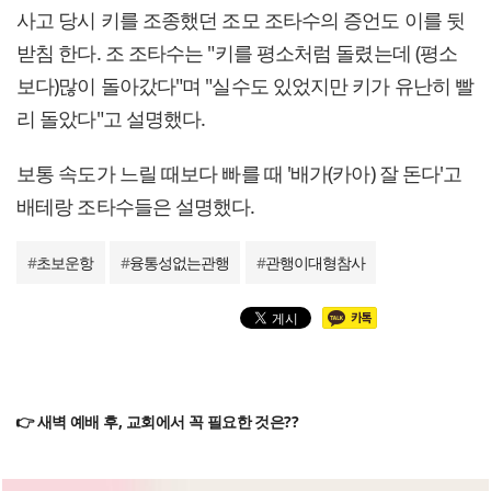
사고 당시 키를 조종했던 조모 조타수의 증언도 이를 뒷
받침 한다. 조 조타수는 "키를 평소처럼 돌렸는데 (평소
보다)많이 돌아갔다"며 "실수도 있었지만 키가 유난히 빨
리 돌았다"고 설명했다.
보통 속도가 느릴 때보다 빠를 때 '배가(카아) 잘 돈다'고
배테랑 조타수들은 설명했다.
#
초보운항
#
융통성없는관행
#
관행이대형참사
👉 새벽 예배 후, 교회에서 꼭 필요한 것은??