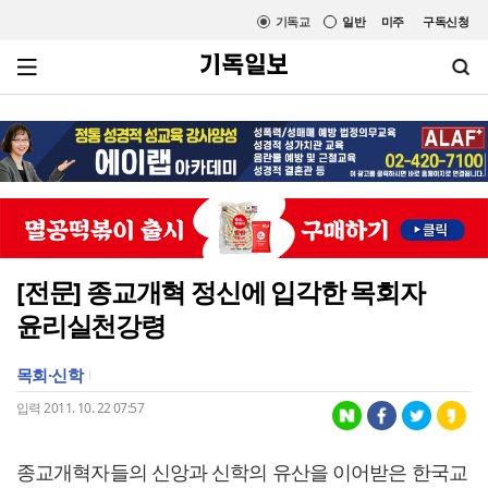
기독교
일반
미주
구독신청
[전문] 종교개혁 정신에 입각한 목회자
윤리실천강령
목회·신학
입력 2011. 10. 22 07:57
종교개혁자들의 신앙과 신학의 유산을 이어받은 한국교