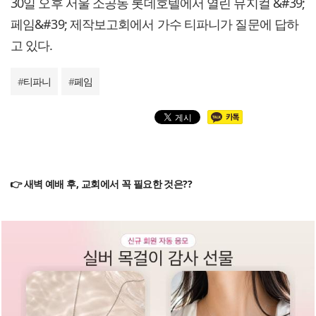
30일 오후 서울 소공동 롯데호텔에서 열린 뮤지컬 &#39;
페임&#39; 제작보고회에서 가수 티파니가 질문에 답하
고 있다.
#
티파니
#
페임
👉 새벽 예배 후, 교회에서 꼭 필요한 것은??