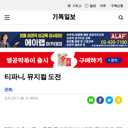
기독교
일반
미주
구독신청
티파니, 뮤지컬 도전
문화
입력 2011. 08. 31 08:04