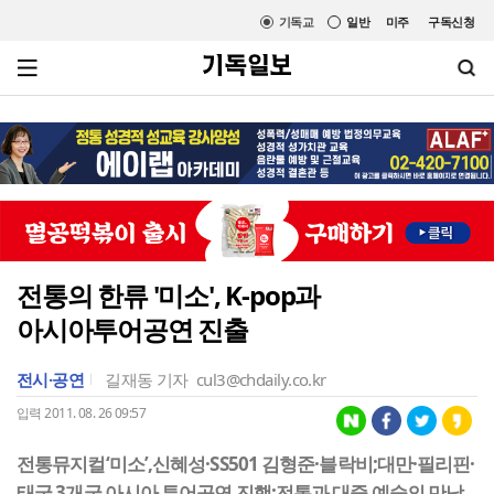
기독교
일반
미주
구독신청
전통의 한류 '미소', K-pop과
아시아투어공연 진출
전시·공연
길재동 기자
cul3@chdaily.co.kr
입력 2011. 08. 26 09:57
전통뮤지컬‘미소’,신혜성·SS501 김형준·블락비;대만·필리핀·
태국 3개국 아시아 투어공연 진행;전통과 대중 예술의 만남…