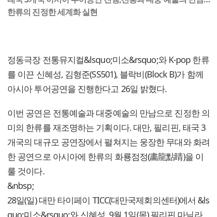
한류의 진정한 세계화 실현
정동극장 전통뮤지컬&lsquo;미소&rsquo;와 K-pop 한류
를 이끈 신혜성, 김형준(SS501), 블락비(Block B)가 함께
아시아 투어공연을 진행한다고 26일 밝혔다.
이번 공연은 전통예술과 대중예술의 만남으로 진정한 의
미의 한류를 재조명하는 기획이다. 대만, 필리핀, 태국 3
개국의 대규모 공연장에서 펼쳐지는 웅장한 무대와 화려
한 공연으로 아시아에 한류의 화룡점정(畵龍點睛)을 이
룰 것이다.
&nbsp;
28일(일) 대만 타이페이 TICC(대만국제회의센터)에서 &ls
quo;미소&rsquo;와 신혜성, 9월 1일(목) 필리핀 마닐라