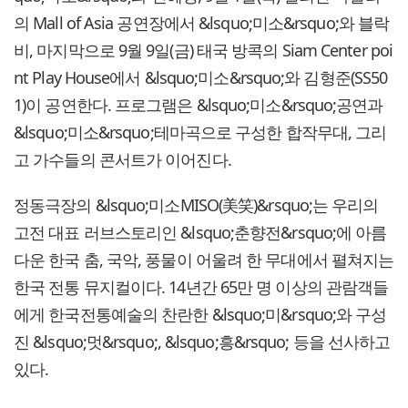
의 Mall of Asia 공연장에서 &lsquo;미소&rsquo;와 블락
비, 마지막으로 9월 9일(금) 태국 방콕의 Siam Center poi
nt Play House에서 &lsquo;미소&rsquo;와 김형준(SS50
1)이 공연한다. 프로그램은 &lsquo;미소&rsquo;공연과
&lsquo;미소&rsquo;테마곡으로 구성한 합작무대, 그리
고 가수들의 콘서트가 이어진다.
정동극장의 &lsquo;미소MISO(美笑)&rsquo;는 우리의
고전 대표 러브스토리인 &lsquo;춘향전&rsquo;에 아름
다운 한국 춤, 국악, 풍물이 어울려 한 무대에서 펼쳐지는
한국 전통 뮤지컬이다. 14년간 65만 명 이상의 관람객들
에게 한국전통예술의 찬란한 &lsquo;미&rsquo;와 구성
진 &lsquo;멋&rsquo;, &lsquo;흥&rsquo; 등을 선사하고
있다.