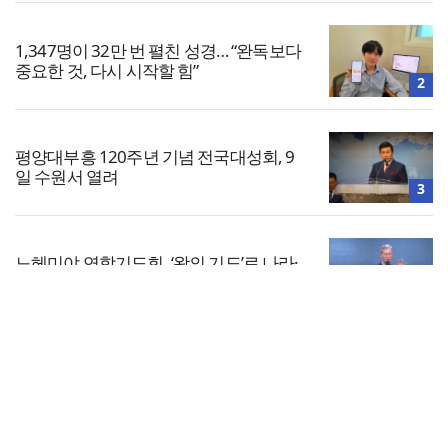
1,347명이 32만 번 펼친 성경… “완독보다
중요한 것, 다시 시작할 힘”
2
평양대부흥 120주년 기념 전국대성회, 9
일 수원서 열려
3
느헤미야 연합기도회, ‘왕의 기도’로 나라·
한국교회·다음세대 위해 합심
4
전체보기
중동 레반트 5개국 한인 리더들, ‘상시 협
력·비상 대응망’ 출범
교회일반
5
교회