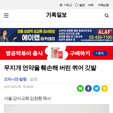
기독교
일반
미주
구독신청
무지개 언약을 훼손해 버린 퀴어 깃발
오피니언·칼럼
칼럼
입력 2025. 09. 18 06:46
서울 강서교회 김창환 목사