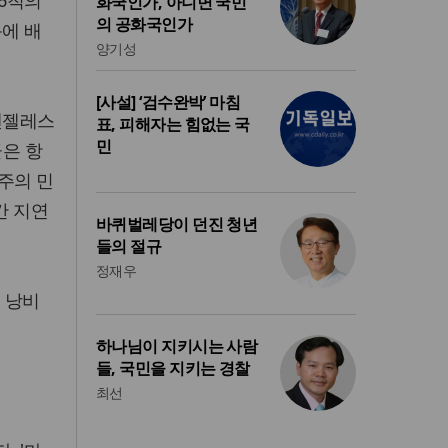
 6척의
화국인가, 아니면 국민
의 공화국인가
동에 배
양기성
[사설] ‘검수완박’ 마침
스앤젤레스
표, 피해자는 힘없는 국
민
군은 항
주의 민
간 지연
바퀴벌레당이 던진 청년
들의 절규
정재우
 낭비
하나님이 지키시는 사람
들, 국민을 지키는 경찰
최선