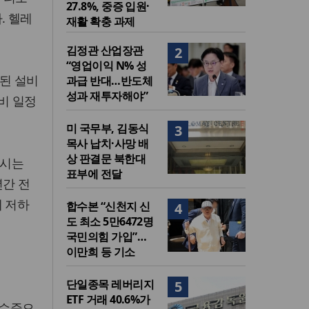
27.8%, 중증 입원·
. 헬레
재활 확충 과제
김정관 산업장관
2
“영업이익 N% 성
화된 설비
과급 반대…반도체
성과 재투자해야”
비 일정
미 국무부, 김동식
3
목사 납치·사망 배
상 판결문 북한대
이시는
표부에 전달
년간 전
게 저하
합수본 “신천지 신
4
도 최소 5만6472명
국민의힘 가입”…
이만희 등 기소
단일종목 레버리지
5
ETF 거래 40.6%가
 수준으