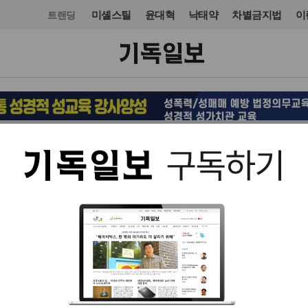
미셸스틸
윤대혁
낙태약
차별금지법
이
트랜딩
국제
입력 2025. 08. 04 19:19