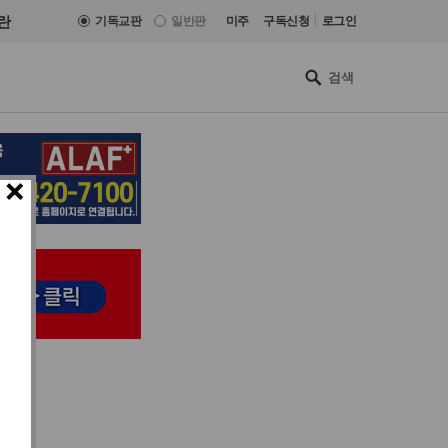
|
란
기독교판
일반판
미주
구독신청
로그인
×