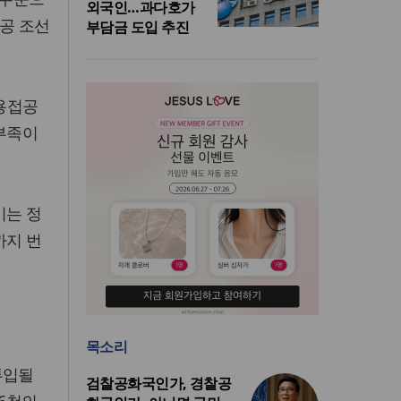
외국인…과다호가
공공 조선
부담금 도입 추진
 용접공
 부족이
이는 정
까지 번
목소리
투입될
검찰공화국인가, 경찰공