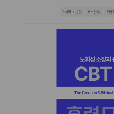
#
미국조선업
#
조선업
#
한