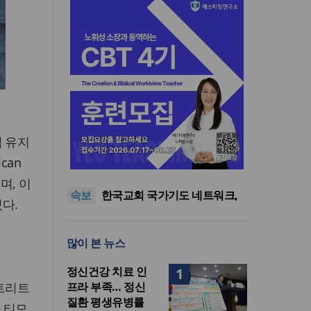
력 유지
한기연 “전쟁을 부르는 정책을
can
중단하라”
정신건강 치료 인프라 부족…
정신질환 평생유병률 27.8%,
대한민국 경찰을 품는 기도와
며, 이
속보
중증 입원·재활 확충 과제
선교의 현장
한국교회 국가기도 네트워크,
다.
‘느헤미야 연합기도회’ 시작
“기도로 시작한 스틸 美 대사,
한미동맹의 가교 되어주길”
한기연 “전쟁을 부르는 정책을
많이 본 뉴스
중단하라”
정신건강 치료 인프라 부족…
정신질환 평생유병률 27.8%,
정신건강 치료 인
1
중증 입원·재활 확충 과제
스트리트
프라 부족… 정신
질환 평생유병률
자 티모