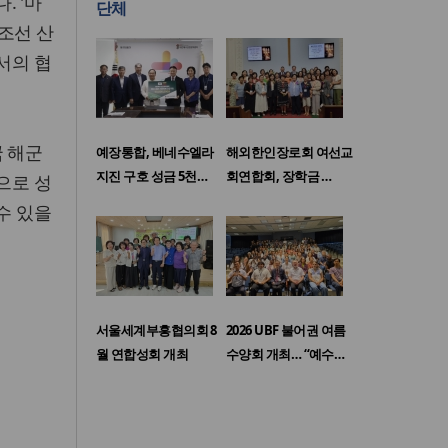
 '마
단체
조선 산
서의 협
국 해군
예장통합, 베네수엘라
해외한인장로회 여선교
지진 구호 성금 5천…
회연합회, 장학금 …
으로 성
수 있을
서울세계부흥협의회 8
2026 UBF 불어권 여름
월 연합성회 개최
수양회 개최… “예수…