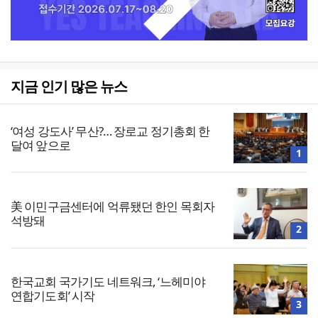
지금 인기 많은 뉴스
‘여성 강도사’ 무산?… 장로교 정기총회 한
달여 앞으로
1
美 이민구금센터에 억류됐던 한인 목회자
석방돼
2
한국교회 국가기도 네트워크, ‘느헤미야
연합기도회’ 시작
3