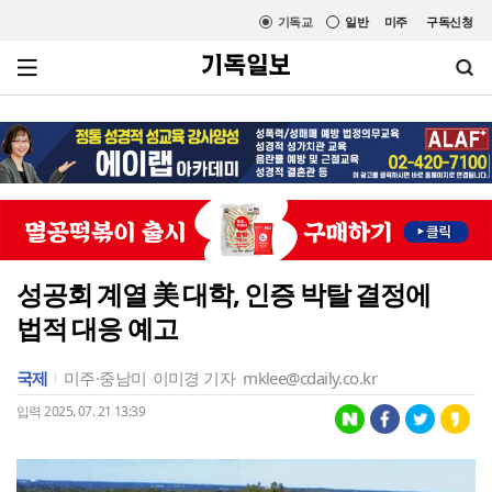
기독교
일반
미주
구독신청
성공회 계열 美 대학, 인증 박탈 결정에
법적 대응 예고
국제
미주·중남미
이미경 기자
mklee@cdaily.co.kr
입력 2025. 07. 21 13:39