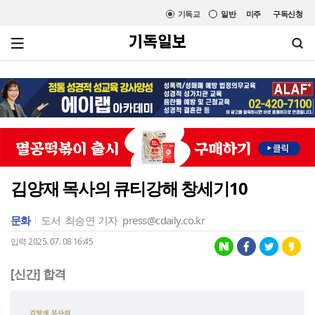
기독교
일반
미주
구독신청
김양재 목사의 큐티강해 창세기10
문화
도서
최승연 기자
press@cdaily.co.kr
입력 2025. 07. 08 16:45
[신간] 합격