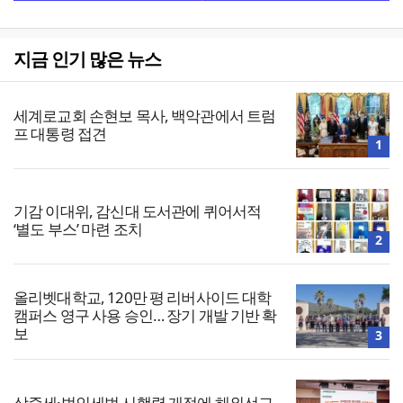
지금 인기 많은 뉴스
세계로교회 손현보 목사, 백악관에서 트럼
프 대통령 접견
1
기감 이대위, 감신대 도서관에 퀴어서적
‘별도 부스’ 마련 조치
2
올리벳대학교, 120만 평 리버사이드 대학
캠퍼스 영구 사용 승인… 장기 개발 기반 확
보
3
상증세·법인세법 시행령 개정에 해외선교