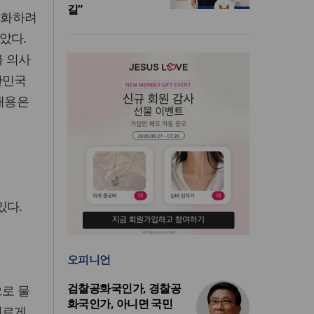
길”
법화하려
았다.
를 의사
한민국
 내용은
있다.
오피니언
검찰공화국인가, 경찰공
으로 물
화국인가, 아니면 국민
이르게