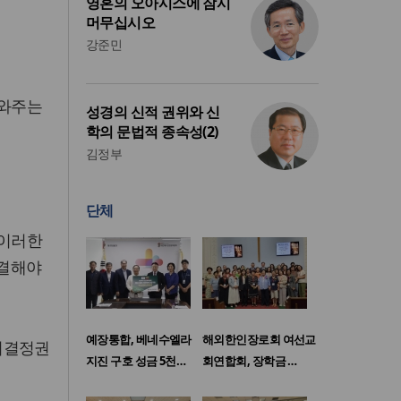
영혼의 오아시스에 잠시
머무십시오
강준민
도와주는
성경의 신적 권위와 신
학의 문법적 종속성(2)
김정부
단체
 이러한
해결해야
예장통합, 베네수엘라
해외한인장로회 여선교
기결정권
지진 구호 성금 5천…
회연합회, 장학금 …