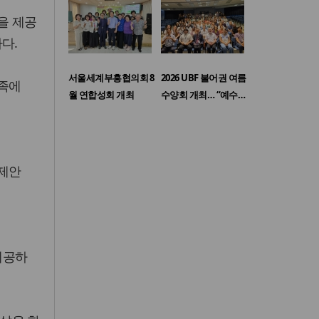
을 제공
다.
서울세계부흥협의회 8
2026 UBF 불어권 여름
가족에
월 연합성회 개최
수양회 개최… “예수…
 제안
제공하