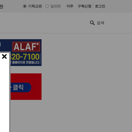
|
란
기독교판
일반판
미주
구독신청
로그인
×