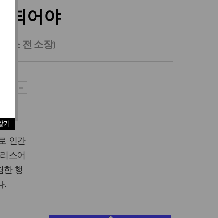
자제되어야
소 전 소장)
않기
로 인간
그리스어
험한 행
.