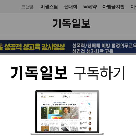
미셸스틸
윤대혁
낙태약
차별금지법
이
트랜딩
오피니언·칼럼
칼럼
입력 2025. 02. 26 14:35