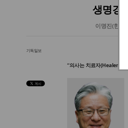
생명경시
이명진(한국
기독일보
“의사는 치료자(Healer)이지