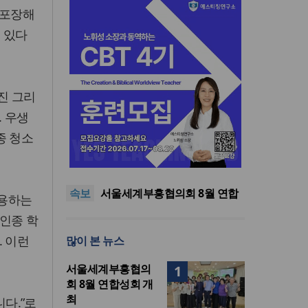
 포장해
 있다
가진 그리
. 우생
종 청소
“한국 복음의 시작에는 미국보
다 먼저 일본이 있었습니다”
“기도로 시작한 스틸 美 대사,
한미동맹의 가교 되어주길”
한기연 “전쟁을 부르는 정책을
속보
중단하라”
서울세계부흥협의회 8월 연합
이용하는
성회 개최
민족복음화운동본부·한국장로
인종 학
회총연합회, 2027 대성회 위해
“한국 복음의 시작에는 미국보
. 이런
많이 본 뉴스
협력
다 먼저 일본이 있었습니다”
“기도로 시작한 스틸 美 대사,
한미동맹의 가교 되어주길”
서울세계부흥협의
1
회 8월 연합성회 개
최
니다.”로