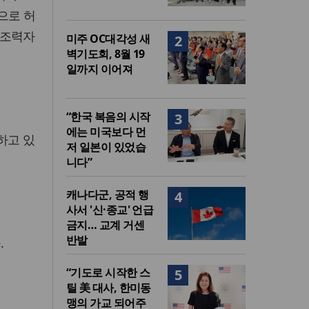
법으로 허
사조력자
미주 OC대각성 새
2
벽기도회, 8월 19
일까지 이어져
“한국 복음의 시작
3
에는 미국보다 먼
하고 있
저 일본이 있었습
니다”
캐나다군, 공적 행
4
사서 '신·종교' 언급
금지… 교계 거센
반발
.
“기도로 시작한 스
5
틸 美 대사, 한미동
맹의 가교 되어주