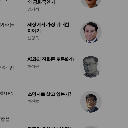
의 공화국인가
양기성
도와주는
세상에서 가장 위대한
이야기
신성욱
AI와의 진화론 토론(8-1)
허정윤
반대 입
sted
소명자로 살고 있는가?
박진호
역할을