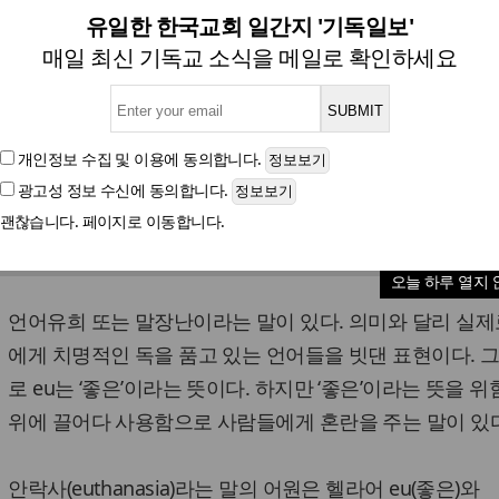
 사조 찬양하는 언론 보도 
유일한 한국교회 일간지 '기독일보'
매일 최신 기독교 소식을 메일로 확인하세요
기독교생명윤리협회 상임운영위원장, 성산생명윤리연구
개인정보 수집 및 이용
에 동의합니다.
광고성 정보 수신
에 동의합니다.
글자크기
괜찮습니다. 페이지로 이동합니다.
 살인자(Killer)가 아니다”
오늘 하루 열지 
언어유희 또는 말장난이라는 말이 있다. 의미와 달리 실제
에게 치명적인 독을 품고 있는 언어들을 빗댄 표현이다. 
로 eu는 ‘좋은’이라는 뜻이다. 하지만 ‘좋은’이라는 뜻을 위
위에 끌어다 사용함으로 사람들에게 혼란을 주는 말이 있다
안락사(euthanasia)라는 말의 어원은 헬라어 eu(좋은)와