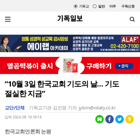
기독교
일반
미주
구독신청
“10월 3일 한국교회 기도의 날… 기도
절실한 지금”
교단/단체
기독교기관
김진영 기자
jykim@cdaily.co.kr
입력 2024. 09. 19 18:14
한국교회언론회 논평