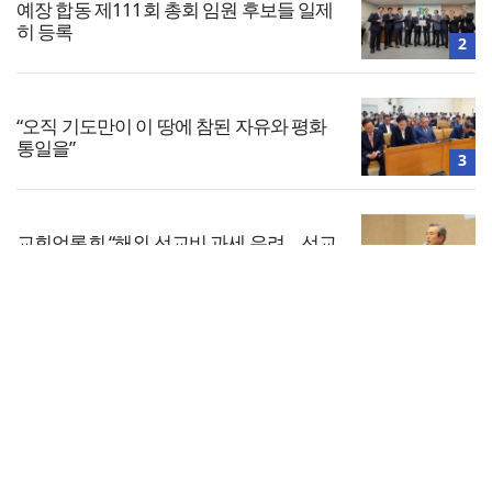
예장 합동 제111회 총회 임원 후보들 일제
히 등록
2
“오직 기도만이 이 땅에 참된 자유와 평화
통일을”
3
교회언론회 “해외 선교비 과세 우려… 선교
활동 위축 정책 철회해야”
4
전체보기
고려신학대학원 총동창회, 개교 80주년
기념사업 준비 본격화
교회일반
5
교회
교회언론
회사소개
개인정보처리방침
PC버전