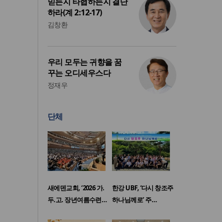
믿든지 타협하든지 결단
하라(계 2:12-17)
김창환
우리 모두는 귀향을 꿈
꾸는 오디세우스다
정재우
단체
새에덴교회, ‘2026 가.
한강 UBF, ‘다시 창조주
두.고. 장년여름수련…
하나님께로’ 주…