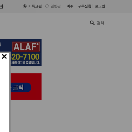
|
란
기독교판
일반판
미주
구독신청
로그인
×