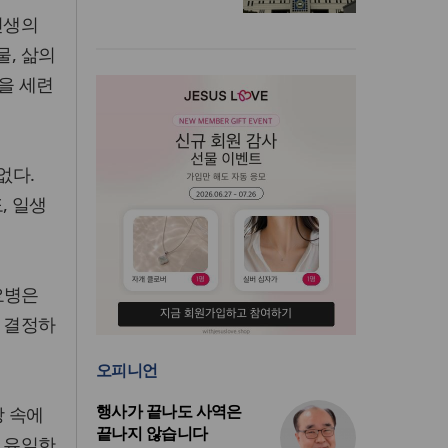
인생의
물, 삶의
들을 세련
없다.
, 일생
요병은
이 결정하
오피니언
행사가 끝나도 사역은
땅 속에
끝나지 않습니다
는 유일한