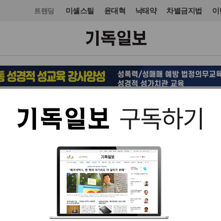
미셸스틸
윤대혁
낙태약
차별금지법
이
트랜딩
문화
도서
입력 2024. 09. 03 07:03