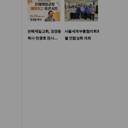
은혜제일교회, 장경동
서울세계부흥협의회 8
목사·천종호 판사 …
월 연합성회 개최