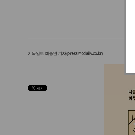
나
기독일보
최승연 기자
(
press@cdaily.co.kr
)