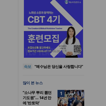
원수를 향한 예수님의 기도: 값
싼 용서를 넘어선 진정한 치유
성누가회 힐링핸즈, 제10차 몽
와 자유의 길
골 의료선교 진행
김철영 목사, 태백시의회에 ‘청
속보
정시민조례’ 제정 제안
“예수님은 당신을 사랑합니다”
스티커 붙였다고 자동차 보험
JMS 정명석, 무고 관련 교수에
중단?
500만원 지급 불응
원수를 향한 예수님의 기도: 값
많이 본 뉴스
싼 용서를 넘어선 진정한 치유
성누가회 힐링핸즈, 제10차 몽
와 자유의 길
골 의료선교 진행
“소나무 뿌리 뽑던
1
기도원”… 14년 만
에 ‘반토막’