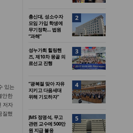
총신대, 성소수자
2
모임 가입 학생에
무기정학… 법원
“과해”
성누가회 힐링핸
3
즈, 제10차 몽골 의
료선교 진행
“광복절 맞아 자유
4
수 있는
지키고 다음세대
 불안한
위해 기도하자”
던 저자
담금질했
JMS 정명석, 무고
5
관련 교수에 500만
원 지급 불응