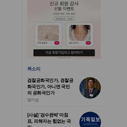
목소리
검찰공화국인가, 경찰공
화국인가, 아니면 국민
의 공화국인가
양기성
[사설] ‘검수완박’ 마침
표, 피해자는 힘없는 국