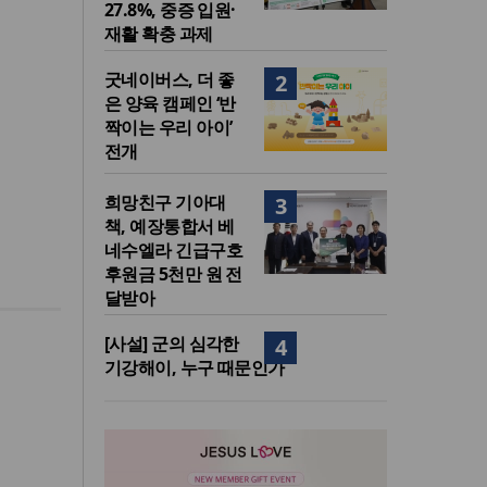
27.8%, 중증 입원·
재활 확충 과제
굿네이버스, 더 좋
2
은 양육 캠페인 ‘반
짝이는 우리 아이’
전개
희망친구 기아대
3
책, 예장통합서 베
네수엘라 긴급구호
후원금 5천만 원 전
달받아
[사설] 군의 심각한
4
기강해이, 누구 때문인가