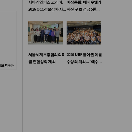
사마리안퍼스 코리아,
예장통합, 베네수엘라
2026 OCC선물상자 사…
지진 구호 성금 5천…
서울세계부흥협의회 8
2026 UBF 불어권 여름
월 연합성회 개최
수양회 개최… “예수…
보 마당>