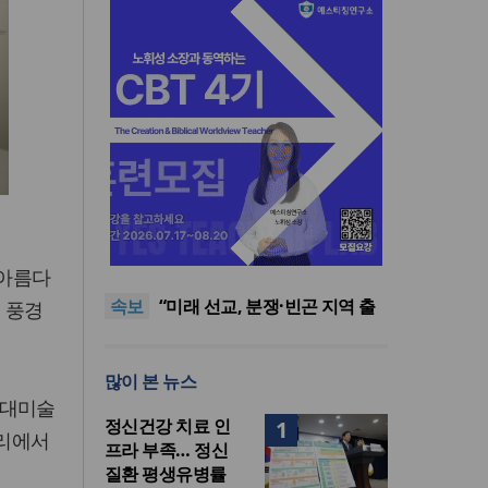
[최원호 목사의 영혼의 양식 63]
말씀은 같은데 왜 열매는 다를
美 이민구금센터에 억류됐던
 아름다
까?
한인 목회자 석방돼
우크라 선교사 3부자의 헌신
속보
“미사일 속에서도 복음은 전해
“미래 선교, 분쟁·빈곤 지역 출
 풍경
진다”
신이 주도”
인도 마하라슈트라주 개종 금
지법 시행… 기독교계 강력 반
[최원호 목사의 영혼의 양식 63]
많이 본 뉴스
발
말씀은 같은데 왜 열매는 다를
美 이민구금센터에 억류됐던
현대미술
까?
한인 목회자 석방돼
정신건강 치료 인
1
러리에서
프라 부족… 정신
질환 평생유병률