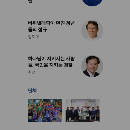
민
바퀴벌레당이 던진 청년
들의 절규
정재우
하나님이 지키시는 사람
들, 국민을 지키는 경찰
최선
단체