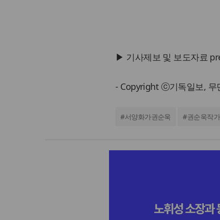
▶ 기사제보 및 보도자료 press@
- Copyright ⓒ기독일보,
#
서양화가권순욱
#
권순욱작가