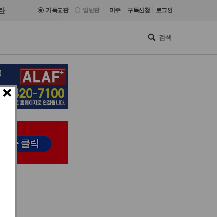
|
란
기독교판
일반판
미주
구독신청
로그인
×