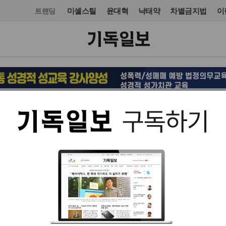
미셸스틸
윤대혁
낙태약
차별금지법
이
트랜딩
문화
입력 2024. 07. 23 17:55