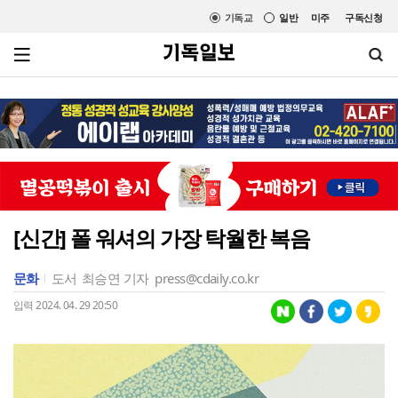
기독교
일반
미주
구독신청
[신간] 폴 워셔의 가장 탁월한 복음
문화
도서
최승연 기자
press@cdaily.co.kr
입력 2024. 04. 29 20:50