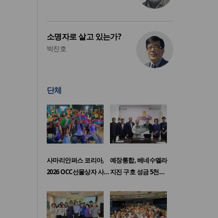
소명자로 살고 있는가?
박진호
단체
사마리안퍼스 코리아,
예장통합, 베네수엘라
2026 OCC선물상자 사…
지진 구호 성금 5천…