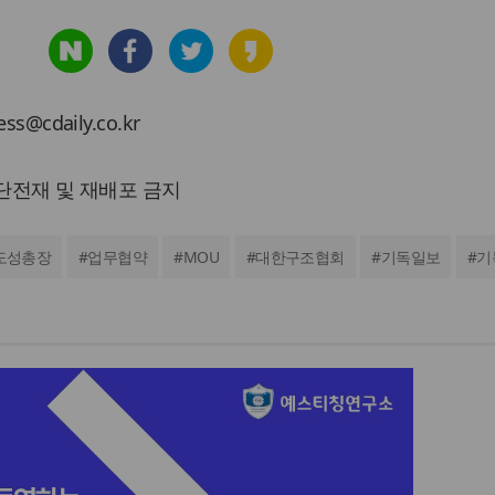
cdaily.co.kr
 무단전재 및 재배포 금지
도성총장
#
업무협약
#
MOU
#
대한구조협회
#
기독일보
#
기