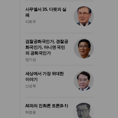
사무엘서 35. 다윗의 실
패
이희우
검찰공화국인가, 경찰공
화국인가, 아니면 국민
의 공화국인가
양기성
세상에서 가장 위대한
이야기
신성욱
AI와의 진화론 토론(8-1)
허정윤