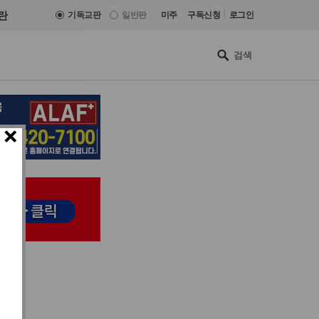
|
란
기독교판
일반판
미주
구독신청
로그인
×