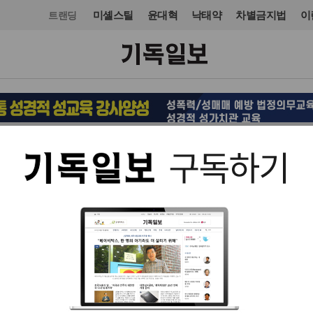
미셸스틸
윤대혁
낙태약
차별금지법
이
트랜딩
목회·신학
신학
입력 2024. 04. 03 13:56