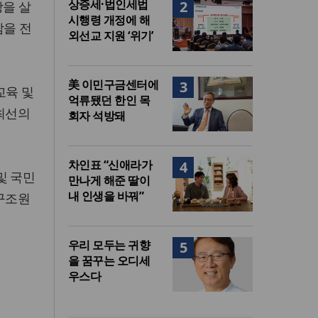
상증세·법인세법
2
상을 살
시행령 개정에 해
감을 전
외선교 지원 ‘위기’
美 이민구금센터에
3
교육 및
억류됐던 한인 목
 최선의
회자 석방돼
차인표 “신애라가
4
및 국민
만나게 해준 딸이
내 인생을 바꿔”
구조원
우리 모두는 귀향
5
을 꿈꾸는 오디세
우스다