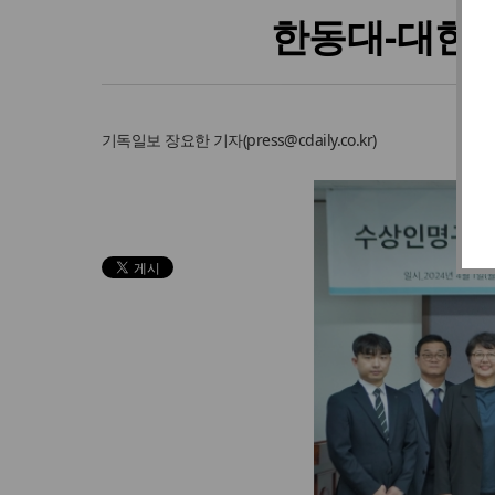
한동대-대한구
기독일보
장요한 기자
(
press@cdaily.co.kr
)