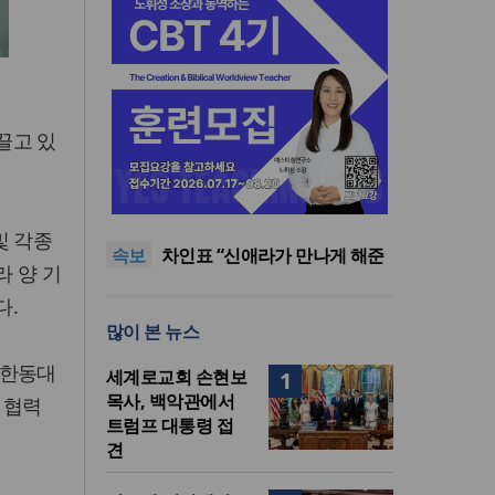
끌고 있
올리벳대학교, 120만 평 리버사
이드 대학 캠퍼스 영구 사용 승
세계로교회 손현보 목사, 백악
인… 장기 개발 기반 확보
관에서 트럼프 대통령 접견
한인세계선교사회(KWMF) 대
및 각종
속보
표회장 이·취임식 열려
차인표 “신애라가 만나게 해준
 양 기
딸이 내 인생을 바꿔”
상증세·법인세법 시행령 개정
다.
에 해외선교 지원 ‘위기’
올리벳대학교, 120만 평 리버사
많이 본 뉴스
이드 대학 캠퍼스 영구 사용 승
세계로교회 손현보 목사, 백악
인… 장기 개발 기반 확보
관에서 트럼프 대통령 접견
 한동대
세계로교회 손현보
1
목사, 백악관에서
 협력
트럼프 대통령 접
견