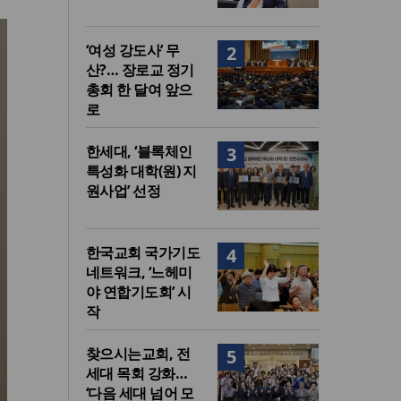
‘여성 강도사’ 무
2
산?… 장로교 정기
총회 한 달여 앞으
로
한세대, ‘블록체인
3
특성화 대학(원) 지
원사업’ 선정
한국교회 국가기도
4
네트워크, ‘느헤미
야 연합기도회’ 시
작
찾으시는교회, 전
5
세대 목회 강화…
‘다음 세대 넘어 모