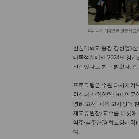
다시서기 어깨동무 인문학 교육
한신대학교(총장 강성영) 산
다목적실에서 ‘2024년 경
진행했다고 최근 밝혔다. 
프로그램은 수원 다시서기노
한신대 산학협력단이 인문학 교
영화·고전· 체육·고사성어·
제교류원장) 교수를 비롯해
익주·심주연(평화교양대학)
다.