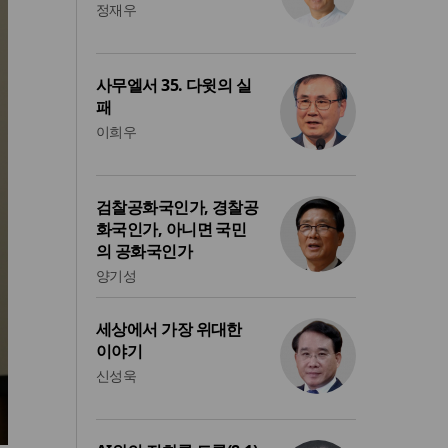
정재우
사무엘서 35. 다윗의 실
패
이희우
검찰공화국인가, 경찰공
화국인가, 아니면 국민
의 공화국인가
양기성
세상에서 가장 위대한
이야기
신성욱