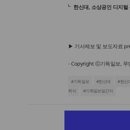
한신대, 소상공인 디지털
▶ 기사제보 및 보도자료 press@
- Copyright ⓒ기독일보,
#
기독일보
#
한신대
#
한신
학식
#
기독일보일간지