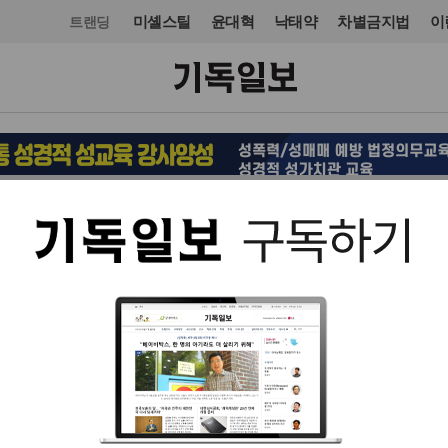
미셸스틸
윤대혁
낙태약
차별금지법
이
트랜딩
목회·신학
신학
입력 2024. 03. 27 16:35