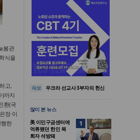
 늦봄관
입학식을
인도 마하라슈트라주 개종 금
지법 시행… 기독교계 강력 반
올리벳대학교, 리버사이드 120
발
만 평 캠퍼스 부지 영구 사용 승
美 이민구금센터에 억류됐던
하고,
속보
인… 장기 개발 기반 확보
한인 목회자 석방돼
우크라 선교사 3부자의 헌신
수)까지
“미사일 속에서도 복음은 전해
“미래 선교, 분쟁·빈곤 지역 출
진다”
신이 주도”
인도 마하라슈트라주 개종 금
민환(국
많이 본 뉴스
지법 시행… 기독교계 강력 반
올리벳대학교, 리버사이드 120
은정·이
발
만 평 캠퍼스 부지 영구 사용 승
美 이민구금센터에
1
진행한
인… 장기 개발 기반 확보
억류됐던 한인 목
회자 석방돼