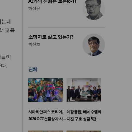
AI와의 진화론 토론(8-1)
허정윤
되는데
학 교육
소명자로 살고 있는가?
박진호
생들이
다.
단체
사마리안퍼스 코리아,
예장통합, 베네수엘라
2026 OCC선물상자 사…
지진 구호 성금 5천…