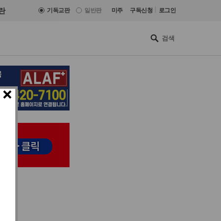
|
란
기독교판
일반판
미주
구독신청
로그인
×