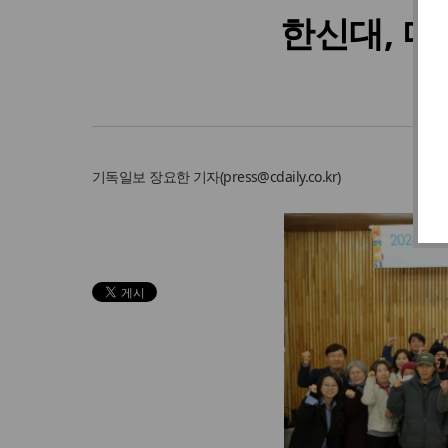
한신대, 
기독일보
장요한 기자
(
press@cdaily.co.kr
)