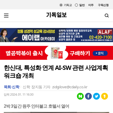
기독교
일반
미주
구독신청
한신대, 특성화 연계 AI-SW 관련 사업계획
워크숍 개최
목회·신학
신학
장지동 기자
zidgilove@cdaily.co.kr
입력 2024. 01. 11 16:30
2박 3일간 원주 인터불고 호텔서 열어