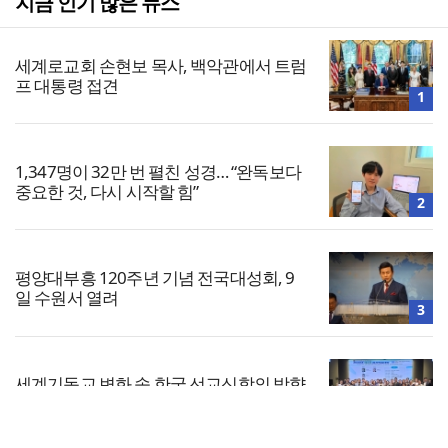
지금 인기 많은 뉴스
세계로교회 손현보 목사, 백악관에서 트럼
프 대통령 접견
1
1,347명이 32만 번 펼친 성경… “완독보다
중요한 것, 다시 시작할 힘”
2
평양대부흥 120주년 기념 전국대성회, 9
일 수원서 열려
3
세계기독교 변화 속 한국 선교신학의 방향
은?
4