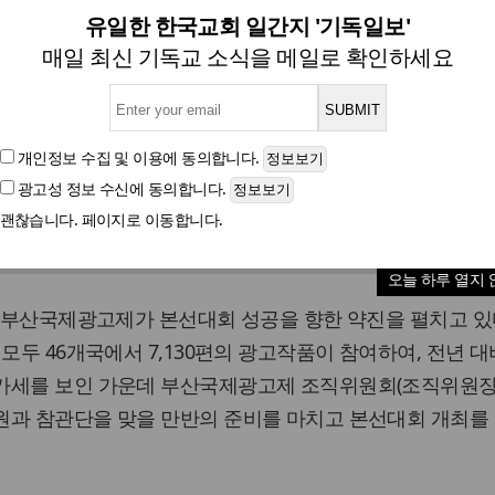
제, ‘2011 부산국제광고제’ 
유일한 한국교회 일간지 '기독일보'
매일 최신 기독교 소식을 메일로 확인하세요
제에 출품된 세계 각국의 엄선된 아이디어 1,267편이
개인정보 수집 및 이용
에 동의합니다.
광고성 정보 수신
에 동의합니다.
글자크기
괜찮습니다. 페이지로 이동합니다.
오늘 하루 열지 
1 부산국제광고제가 본선대회 성공을 향한 약진을 펼치고 있다
모두 46개국에서 7,130편의 광고작품이 참여하여, 전년 대비
가세를 보인 가운데 부산국제광고제 조직위원회(조직위원장
원과 참관단을 맞을 만반의 준비를 마치고 본선대회 개최를 