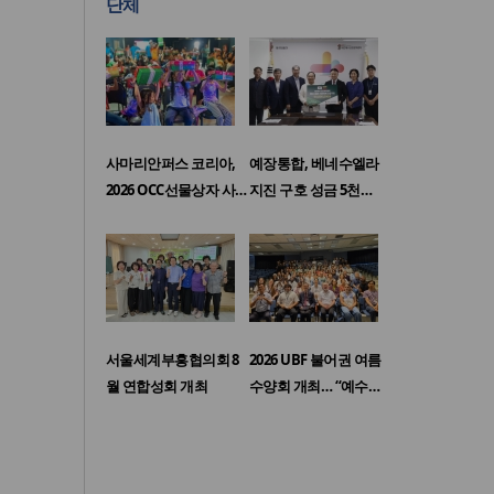
단체
사마리안퍼스 코리아,
예장통합, 베네수엘라
2026 OCC선물상자 사…
지진 구호 성금 5천…
서울세계부흥협의회 8
2026 UBF 불어권 여름
월 연합성회 개최
수양회 개최… “예수…