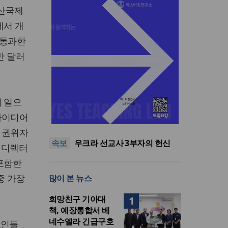
부산국제
에서 개
 통과한
만 달러
러 일으
인도 마하라슈트라주 개종 금
아이디어
지법 시행… 기독교계 강력 반
올리벳대학교, 120만 평 리버사
발
이드 대학 캠퍼스 영구 사용 승
美 이민구금센터에 억류됐던
 권위자
속보
인… 장기 개발 기반 확보
한인 목회자 석방돼
우크라 선교사 3부자의 헌신
브 디렉터
“미사일 속에서도 복음은 전해
“미래 선교, 분쟁·빈곤 지역 출
 포함한
진다”
신이 주도”
인도 마하라슈트라주 개종 금
중 가장
많이 본 뉴스
지법 시행… 기독교계 강력 반
올리벳대학교, 120만 평 리버사
발
이드 대학 캠퍼스 영구 사용 승
희망친구 기아대
1
인… 장기 개발 기반 확보
책, 예장통합서 베
네수엘라 긴급구호
고인들