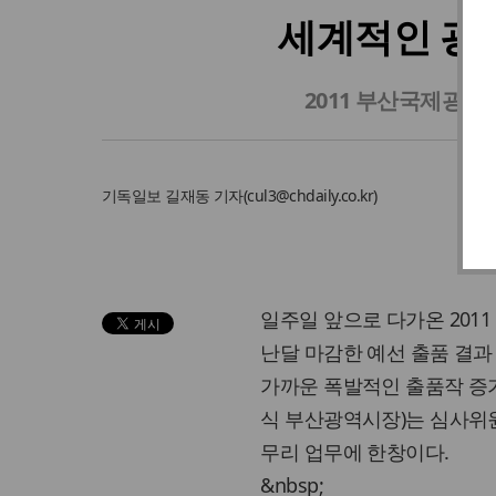
세계적인 광고
2011 부산국제광고
기독일보
길재동 기자
(
cul3@chdaily.co.kr
)
일주일 앞으로 다가온 201
난달 마감한 예선 출품 결과 
가까운 폭발적인 출품작 증
식 부산광역시장)는 심사위
무리 업무에 한창이다.
&nbsp;