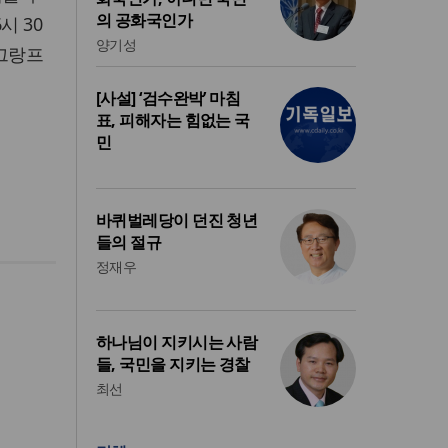
의 공화국인가
시 30
양기성
 그랑프
[사설] ‘검수완박’ 마침
표, 피해자는 힘없는 국
민
바퀴벌레당이 던진 청년
들의 절규
정재우
하나님이 지키시는 사람
들, 국민을 지키는 경찰
최선