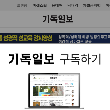
미셸스틸
윤대혁
낙태약
차별금지법
이
트랜딩
전시·공연
전시·공연
입력 2011. 08. 18 09:44