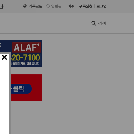
|
란
기독교판
일반판
미주
구독신청
로그인
×