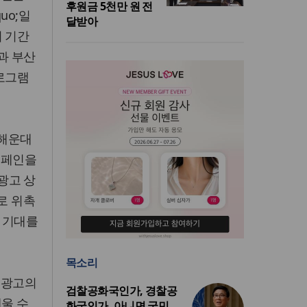
후원금 5천만 원 전
uo;일
달받아
회 기간
과 부산
프로그램
 해운대
캠페인을
 광고 상
로 위촉
 기대를
목소리
o;광고의
검찰공화국인가, 경찰공
채울 수
화국인가, 아니면 국민