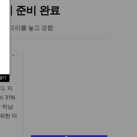
개최 준비 완료
 그랑프리를 놓고 경합
않기
. 지
 31%
 허남
위한 마