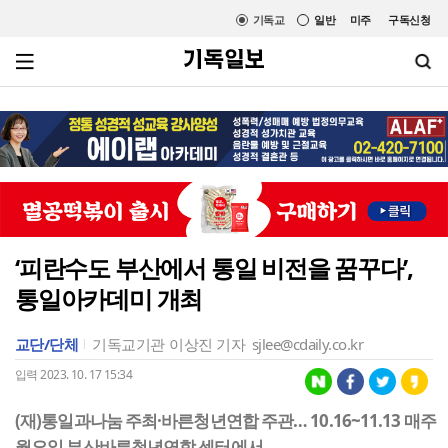
기독교
일반
미주
구독신청
‘피란수도 부산에서 통일 비전을 꿈꾸다’,
통일아카데미 개최
교단/단체
기독교기관
이상진 기자
sjlee@cdaily.co.kr
입력 2023. 10. 17 15:34
(재)통일과나눔 주최·바른청년연합 주관… 10.16~11.13 매주
월요일 부산바른청년연합 센터에서