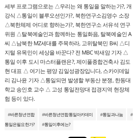
세부 프로그램으로는 △우리는 왜 통일을 말하는가?, 개
강식 △통일이 블루오션인가?, 북한연구소김영수 소장
△북한체제 어디로 향하는가?, 북한연구소 서유석 연구
위원 △탈북예술인과 함께하는 통일화음, 탈북예술인 A
씨 △남북한 MZ세대를 주목하라, 고위탈북민 B씨 △디
지털 유목민이 세상을 바꾼다? 전 MBC 박새암 기자 △
통일 이후 도시 마스터플랜은?, 제이풀종합건축사 김도
현 대표 △ 여기는 평양 김일성광장입니다, 스카이데일
리 김나윤 기자 △통일되면 발생할 부동산 분쟁, 한동대
학교 송인호 교수 △ 고성 통일전망대 접경지역 현장체
험 등이 있다.
#
바른청년연합
#
바른청년연합통일아카데미
#
통일과나눔
#
통일은필요한가?
#
통일이후에는?