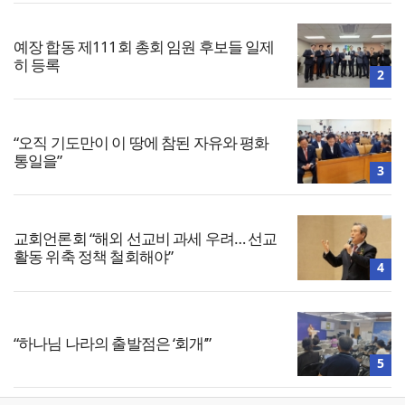
예장 합동 제111회 총회 임원 후보들 일제
히 등록
2
“오직 기도만이 이 땅에 참된 자유와 평화
통일을”
3
교회언론회 “해외 선교비 과세 우려… 선교
활동 위축 정책 철회해야”
4
“하나님 나라의 출발점은 ‘회개’”
5