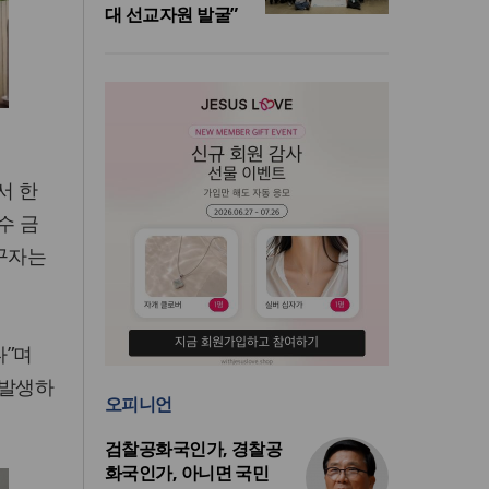
대 선교자원 발굴”
서 한
수 금
바꾸자는
다”며
 발생하
오피니언
검찰공화국인가, 경찰공
화국인가, 아니면 국민