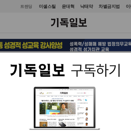
미셸스틸
윤대혁
낙태약
차별금지법
이
트랜딩
교단/단체
입력 2023. 06. 23 18:03