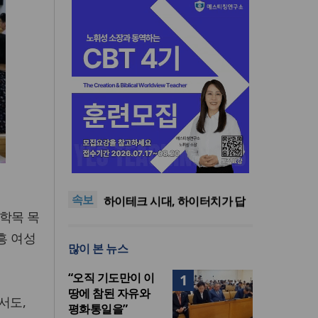
사랑과 공의로 열리는 하나님
나라의 회복 원리
어쿠스틱 피아노 찬송가 시리
즈의 새 앨범 발매
미션파트너스, 퍼스펙티브스
속보
가을학기 개강… “다음세대 선
하이테크 시대, 하이터치가 답
학목 목
교자원 발굴”
이다
한국크리스천기자포럼, 2026
년 여름호 발간
사랑과 공의로 열리는 하나님
흥 여성
많이 본 뉴스
나라의 회복 원리
어쿠스틱 피아노 찬송가 시리
즈의 새 앨범 발매
“오직 기도만이 이
1
땅에 참된 자유와
서도,
평화통일을”