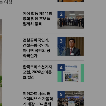
는 여성
예장 합동 제111회
2
총회 임원 후보들
일제히 등록
검찰공화국인가,
3
경찰공화국인가,
아니면 국민의 공
화국인가
한국크리스천기자
4
포럼, 2026년 여름
호 발간
미션파트너스, 퍼
5
스펙티브스 가을학
기 개강… “다음세