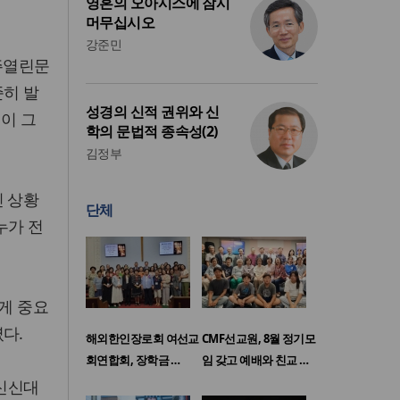
영혼의 오아시스에 잠시
머무십시오
강준민
주열린문
준히 발
성경의 신적 권위와 신
이 그
학의 문법적 종속성(2)
김정부
인 상황
단체
누가 전
게 중요
다.
해외한인장로회 여선교
CMF선교원, 8월 정기모
회연합회, 장학금 …
임 갖고 예배와 친교 …
총신신대