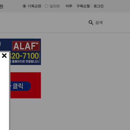
|
란
기독교판
일반판
미주
구독신청
로그인
×