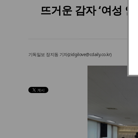
뜨거운 감자 ‘여성 안
기독일보
장지동 기자
(
zidgilove@cdaily.co.kr
)