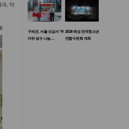
과, 약
구세군, 서울 도심서 ‘무
2026 예성 전국청소년
더위 생수 나눔 …
연합수련회 개최