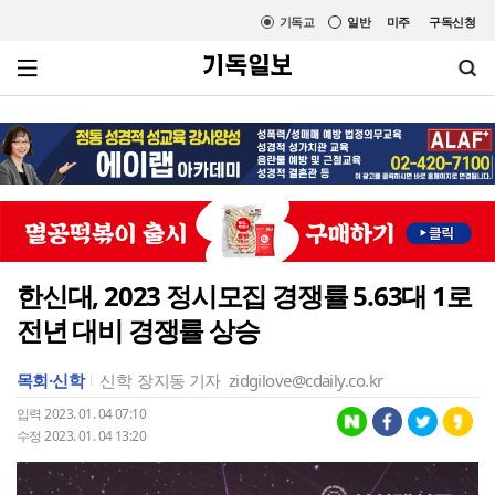
기독교
일반
미주
구독신청
한신대, 2023 정시모집 경쟁률 5.63대 1로
전년 대비 경쟁률 상승
목회·신학
신학
장지동 기자
zidgilove@cdaily.co.kr
입력 2023. 01. 04 07:10
수정 2023. 01. 04 13:20