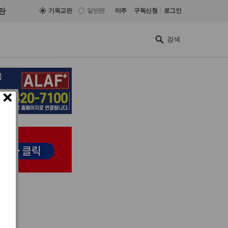
|
란
기독교판
일반판
미주
구독신청
로그인
×