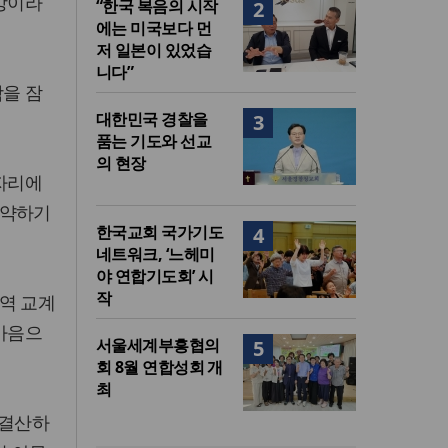
소망이라
“한국 복음의 시작
2
에는 미국보다 먼
저 일본이 있었습
니다”
함을 잠
대한민국 경찰을
3
품는 기도와 선교
의 현장
 자리에
도약하기
한국교회 국가기도
4
네트워크, ‘느헤미
야 연합기도회’ 시
작
역 교계
 마음으
서울세계부흥협의
5
회 8월 연합성회 개
최
 결산하