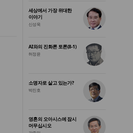
세상에서 가장 위대한
이야기
신성욱
AI와의 진화론 토론(8-1)
허정윤
소명자로 살고 있는가?
박진호
영혼의 오아시스에 잠시
머무십시오
강준민