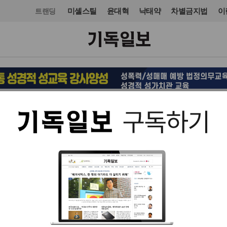
미셸스틸
윤대혁
낙태약
차별금지법
이
트랜딩
교단/단체
입력 2022. 12. 22 15:37