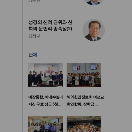
성경의 신적 권위와 신
학의 문법적 종속성(2)
김정부
단체
예장통합, 베네수엘라
해외한인장로회 여선교
지진 구호 성금 5천…
회연합회, 장학금 …