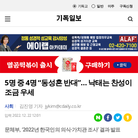
기독교
일반
미주
구독신청
5명 중 4명 “동성혼 반대”… 낙태는 찬성이
조금 우세
사회
김진영 기자
jykim@cdaily.co.kr
입력 2022. 12. 22 12:01
문체부, ‘2022년 한국인의 의식·가치관 조사’ 결과 발표