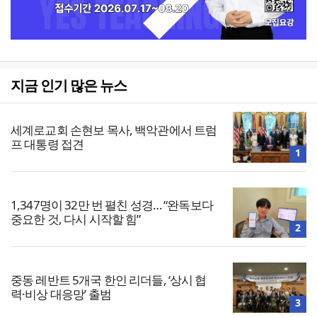
지금 인기 많은 뉴스
세계로교회 손현보 목사, 백악관에서 트럼
프 대통령 접견
1
1,347명이 32만 번 펼친 성경… “완독보다
중요한 것, 다시 시작할 힘”
2
중동 레반트 5개국 한인 리더들, ‘상시 협
력·비상 대응망’ 출범
3