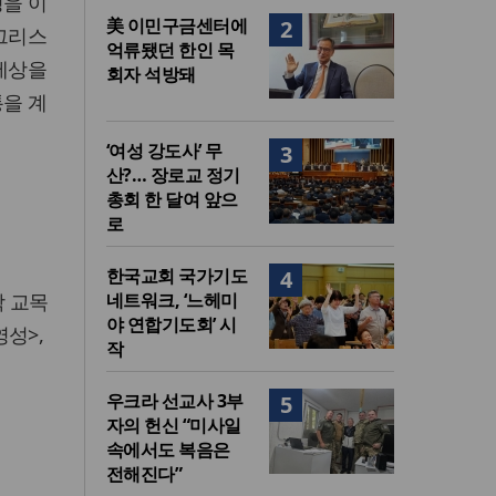
명을 이
美 이민구금센터에
2
 그리스
억류됐던 한인 목
 세상을
회자 석방돼
통을 계
‘여성 강도사’ 무
3
산?… 장로교 정기
총회 한 달여 앞으
로
한국교회 국가기도
4
학 교목
네트워크, ‘느헤미
야 연합기도회’ 시
성>,
작
우크라 선교사 3부
5
자의 헌신 “미사일
속에서도 복음은
전해진다”