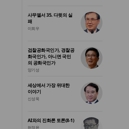
사무엘서 35. 다윗의 실
패
이희우
검찰공화국인가, 경찰공
화국인가, 아니면 국민
의 공화국인가
양기성
세상에서 가장 위대한
이야기
신성욱
AI와의 진화론 토론(8-1)
허정윤