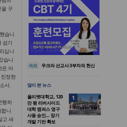
나님의
것을 구
부했습니
여 섬기
인도 마하라슈트라주 개종 금
아리십니
지법 시행… 기독교계 강력 반
올리벳대학교, 120만 평 리버사
발
이드 대학 캠퍼스 영구 사용 승
美 이민구금센터에 억류됐던
알았습니
속보
인… 장기 개발 기반 확보
한인 목회자 석방돼
우크라 선교사 3부자의 헌신
윗은 아
“미사일 속에서도 복음은 전해
“미래 선교, 분쟁·빈곤 지역 출
 진정한
진다”
신이 주도”
인도 마하라슈트라주 개종 금
소서.
많이 본 뉴스
지법 시행… 기독교계 강력 반
올리벳대학교, 120만 평 리버사
발
이드 대학 캠퍼스 영구 사용 승
올리벳대학교, 120
1
인… 장기 개발 기반 확보
 준행하
만 평 리버사이드
대학 캠퍼스 영구
일합니
사용 승인… 장기
않고 새
개발 기반 확보