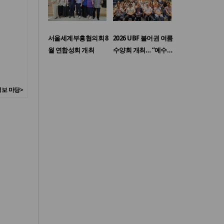
서울세계부흥협의회 8
2026 UBF 불어권 여름
월 연합성회 개최
수양회 개최… “예수…
보 마당>