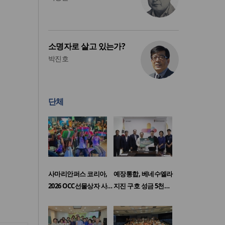
소명자로 살고 있는가?
박진호
단체
사마리안퍼스 코리아,
예장통합, 베네수엘라
2026 OCC선물상자 사…
지진 구호 성금 5천…