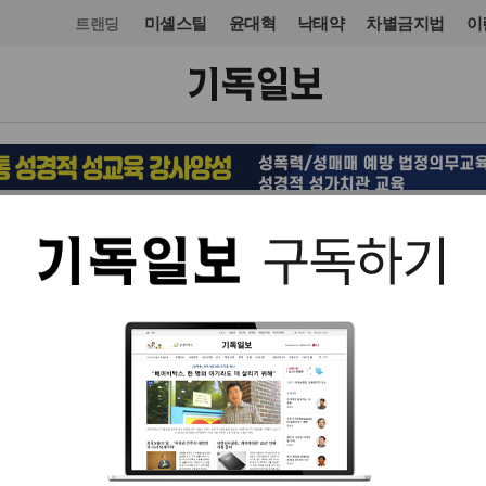
미셸스틸
윤대혁
낙태약
차별금지법
이
트랜딩
오피니언·칼럼
입력 2022. 12. 12 07:04