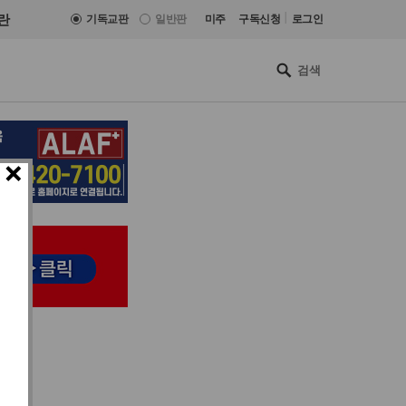
|
란
기독교판
일반판
미주
구독신청
로그인
×