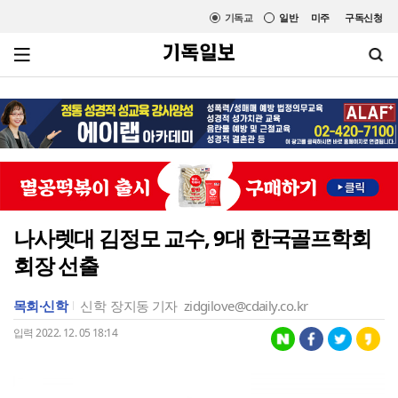
기독교
일반
미주
구독신청
나사렛대 김정모 교수, 9대 한국골프학회
회장 선출
목회·신학
신학
장지동 기자
zidgilove@cdaily.co.kr
입력 2022. 12. 05 18:14