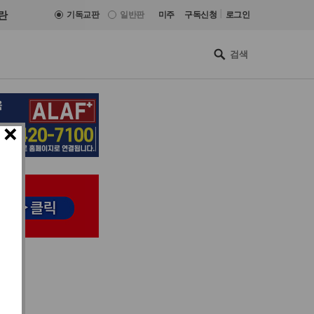
|
란
기독교판
일반판
미주
구독신청
로그인
×