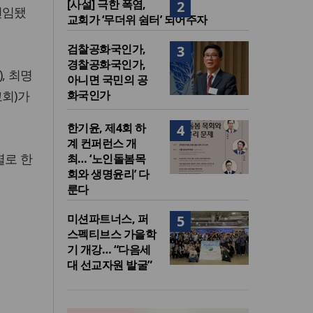
[사설] 극한 폭염,
2
선임됐
교회가 ‘무더위 쉼터’ 되어주자
검찰공화국인가,
3
경찰공화국인가,
, 최명
아니면 국민의 공
교회)가
화국인가
한기윤, 제4회 하
4
계 컨퍼런스 개
별로 한
최… ‘노인돌봄목
회와 생명윤리’ 다
룬다
미션파트너스, 퍼
5
스펙티브스 가을학
기 개강… “다음세
대 선교자원 발굴”