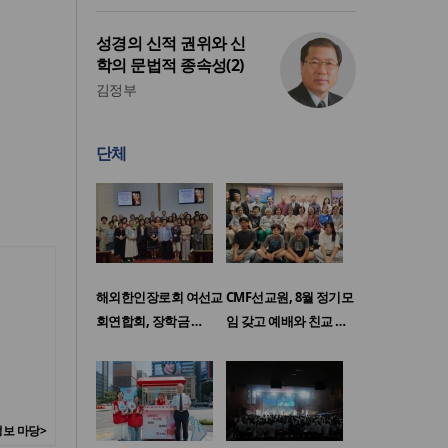
성경의 신적 권위와 신
학의 문법적 종속성(2)
김정부
단체
해외한인장로회 여선교
CMF선교원, 8월 정기모
회연합회, 장학금 …
임 갖고 예배와 친교 …
보 마당>