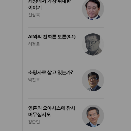
세상에서 가장 위대한
이야기
신성욱
AI와의 진화론 토론(8-1)
허정윤
소명자로 살고 있는가?
박진호
영혼의 오아시스에 잠시
머무십시오
강준민