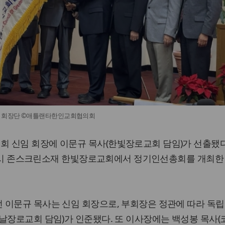
 회장단 ©애틀랜타한인교회협의회
 신임 회장에 이문규 목사(한빛장로교회 담임)가 선출됐다
 11시 존스크린소재 한빛장로교회에서 정기인선총회를 개최한
 이문규 목사는 신임 회장으로, 부회장은 정관에 따라 독립
날장로교회 담임)가 인준됐다. 또 이사장에는 백성봉 목사