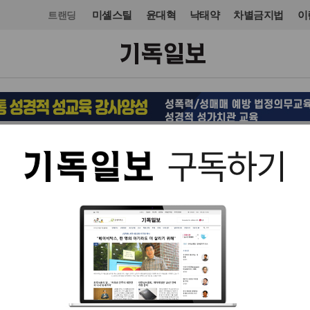
미셸스틸
윤대혁
낙태약
차별금지법
이
트랜딩
교단/단체
기독교기관
입력 2022. 12. 01 16:55