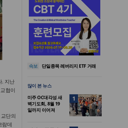
서울 부동산 토론회서 세제 개
편 우려…“전월세 매물 줄고 주
민족복음화운동본부·한국장로
거 불안 커져”
회총연합회, 2027 대성회 위해
“한국 복음의 시작에는 미국보
속보
협력
다 먼저 일본이 있었습니다”
단일종목 레버리지 ETF 거래
40.6%가 외국인…과다호가부
김정관 산업장관 “영업이익
담금 도입 추진
N% 성과급 반대…반도체 성과
서울 부동산 토론회서 세제 개
. 지난
많이 본 뉴스
재투자해야”
편 우려…“전월세 매물 줄고 주
민족복음화운동본부·한국장로
 교협이
거 불안 커져”
회총연합회, 2027 대성회 위해
미주 OC대각성 새
1
협력
벽기도회, 8월 19
일까지 이어져
 교단의
(코람데