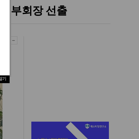
준 부회장 선출
않기