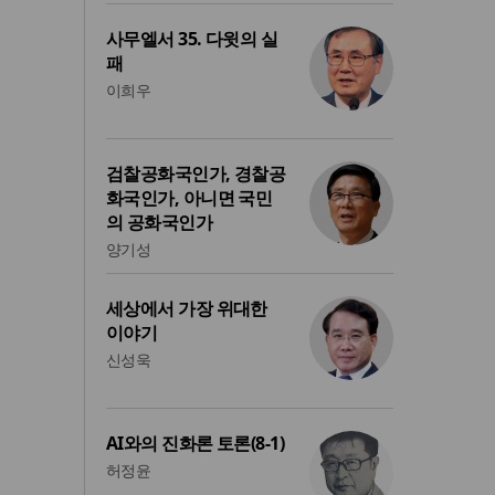
사무엘서 35. 다윗의 실
패
이희우
검찰공화국인가, 경찰공
화국인가, 아니면 국민
의 공화국인가
양기성
세상에서 가장 위대한
이야기
신성욱
AI와의 진화론 토론(8-1)
허정윤