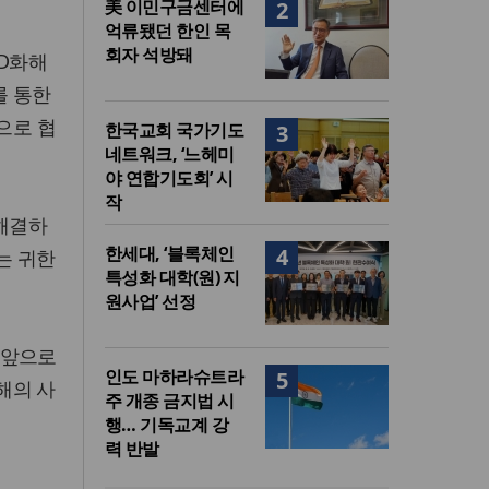
美 이민구금센터에
2
억류됐던 한인 목
회자 석방돼
D화해
를 통한
으로 협
한국교회 국가기도
3
네트워크, ‘느헤미
야 연합기도회’ 시
작
 해결하
한세대, ‘블록체인
4
는 귀한
특성화 대학(원) 지
원사업’ 선정
 앞으로
인도 마하라슈트라
5
해의 사
주 개종 금지법 시
행… 기독교계 강
력 반발