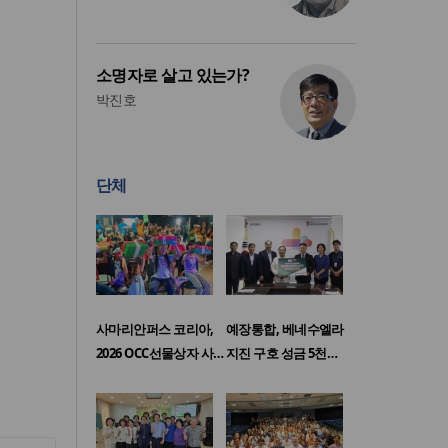
소명자로 살고 있는가?
박진호
단체
사마리안퍼스 코리아,
예장통합, 베네수엘라
2026 OCC선물상자 사…
지진 구호 성금 5천…