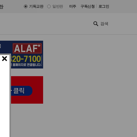
|
란
기독교판
일반판
미주
구독신청
로그인
×