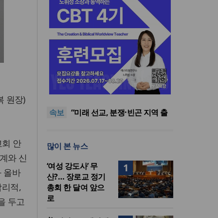
[최원호 목사의 영혼의 양식 63]
말씀은 같은데 왜 열매는 다를
美 이민구금센터에 억류됐던
 원장)
까?
한인 목회자 석방돼
우크라 선교사 3부자의 헌신
속보
“미사일 속에서도 복음은 전해
“미래 선교, 분쟁·빈곤 지역 출
진다”
신이 주도”
인도 마하라슈트라주 개종 금
지법 시행… 기독교계 강력 반
[최원호 목사의 영혼의 양식 63]
회 안
많이 본 뉴스
발
말씀은 같은데 왜 열매는 다를
美 이민구금센터에 억류됐던
계와 신
까?
한인 목회자 석방돼
‘여성 강도사’ 무
1
 올바
산?… 장로교 정기
합리적,
총회 한 달여 앞으
로
을 두고