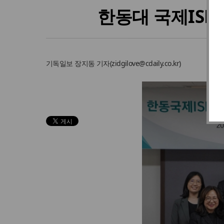
한동대 국제IS
기독일보
장지동 기자
(
zidgilove@cdaily.co.kr
)