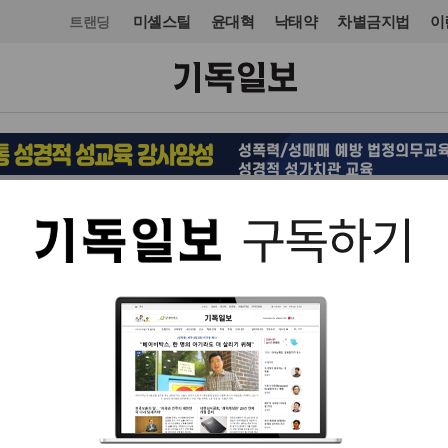
미셸스틸
윤대혁
낙태약
차별금지법
이
트랜딩
목회·신학
신학
입력 2022. 11. 24 13:57