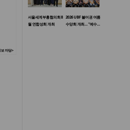
서울세계부흥협의회 8
2026 UBF 불어권 여름
월 연합성회 개최
수양회 개최… “예수…
보 마당>