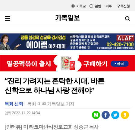
기독교
일반
미주
구독신청
“진리 가려지는 혼탁한 시대, 바른
신학으로 하나님 사랑 전해야”
목회·신학
목회
미주 기독일보 기자
입력 2022. 11. 22 14:34
[인터뷰] 미 타코마반석장로교회 성종근 목사