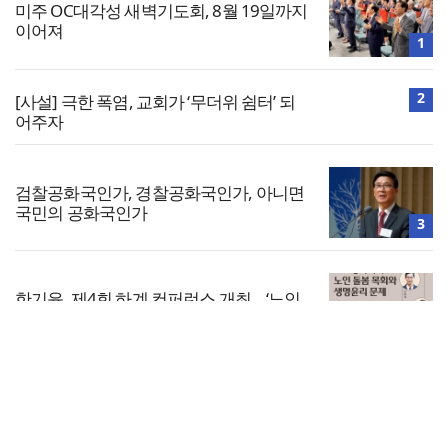
미주 OC대각성 새벽기도회, 8월 19일까지
이어져
1
2
[사설] 극한 폭염, 교회가 ‘무더위 쉼터’ 되
어주자
검찰공화국인가, 경찰공화국인가, 아니면
국민의 공화국인가
3
한기윤, 제4회 하계 컨퍼런스 개최… ‘노인
돌봄목회와 생명윤리’ 다룬다
4
전체보기
합신대 안상혁 총장, 지샘병원 직원예배서
‘그리스도의 기쁨’ 설교
교회일반
5